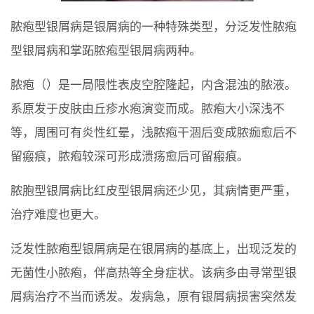
脓疱型银屑病是银屑病的一种特殊类型，分泛发性脓疱
型银屑病和掌跖脓疱型银屑病两种。
脓疱（）是一局限性表皮空腔隆起，内含混浊的脓液。
系原发于皮肤由丘疹水疱演变而成。脓疱大小深浅不
等，周围可有炎性红晕，浅脓疱干涸后变成脓痂愈后不
留瘢痕，脓疱较深可形成溃疡愈后可留瘢痕。
脓胞型银屑病比红皮型银屑病还少见，其病情更严重，
治疗难度也更大。
泛发性脓疱型银屑病是在银屑病的基底上，出现泛发的
无菌性小脓疱，伴高热等全身症状。该病多由寻常型银
屑病治疗不当而诱发。发病急，原有银屑病损害突然发