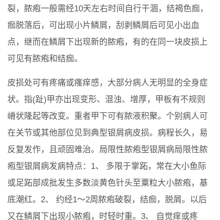
裂，脓疱一般需经10天左右时间自行干涸，结褐色痂，
痂脱落后，可出现小片鳞屑，刮剥鳞屑后可见小出血
点，继而在鳞屑下出现新的脓疱，有的在同一块皮损上
可见有脓疱和结痂。
皮损处可有疼痛或瘙痒感，大部分病人无明显的全身症
状。指(趾)甲亦出现变形、混浊、增厚，甲板有不规则
嵴状隆起等改变。重者甲下可有脓液积聚。个别病人可
在关节或其他部位见到典型银屑病皮损。病程长久，易
反复发作，且顽固难治。局限性脓疱型银屑病局限性脓
疱型银屑病发病特点：1、 多限于掌跖，常在大小鱼际
或足跖部成批发生多数淡黄色针头至粟粒大小脓疱，基
底潮红。2、 约经1～2周脓疱破裂，结痂，脱屑。以后
又在鳞屑下出现小脓疱，时轻时重。3、 自觉痒或疼