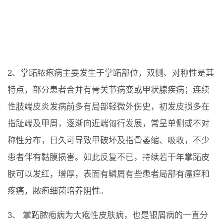
2、掌跖脓疱病主要发生于掌跖部位，双侧、对称性是其
特点，部分患者合并有骨关节病变或甲状腺疾病；连续
性肢端皮炎发病前多有局部轻微外伤史，初发皮损多在
指趾端及甲周，逐渐向近端匍行发展，常呈单侧或不对
称性分布，日久可导致甲破坏及指骨萎缩、吸收，不少
患者伴有黏膜损害。如此反复不已，持续若干年掌跖皮
肤可以发红，增厚，表面有鳞屑有些患者局部有瘙痒和
疼痛，脓疱细菌培养阴性。
3、 掌跖脓疱病为大疱性皮肤病，也是银屑病的一直分