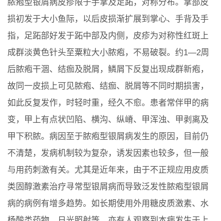
脓疱型银屑病皮疹限于手掌及足跖，对称分布。掌部皮
损初发于大小鱼际，以后皮损渐扩展到掌心、手背及手
指，足跖部好发于跖中部及内侧，皮疹为对称性红斑上
成群淡黄色针头至粟粒大小脓疱，不易破裂。约1—2周
后脓疱干涸、结痂及脱屑，鳞屑下反复出现成群新疱，
故同一皮损上可见脓疱、结痂、脱屑等不同时期损害，
如此反复发作，时轻时重，经久不愈。患者常伴甲的病
变，甲上有点状凹陷、横沟、纵嵴、甲浑浊、甲剥离及
甲下积脓。病因至于脓疱型银屑病发生的原因，目前仍
不清楚，发病机制较为复杂，诱发因素也较多，但一般
与用药刺激有关。尤其是近年来，由于不正规应用皮质
类固醇激素治疗寻常型银屑病而导致泛发性脓疱型银屑
病的病例有增多趋势。如长期使用外用糖皮质激素、水
杨酸类药物、日光照射等。亦有人观察到本病发生于上