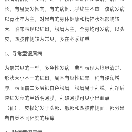
长，有易复发倾向，有的病例几乎终生不愈。该病发病
以青壮年为主，对患者的身体健康和精神状况影响较
大。临床表现以红斑，鳞屑为主，全身均可发病，以头
皮，四肢伸侧较为常见，多在冬季加重。
1、寻常型银屑病
为最常见的一型，多急性发病。典型表现为境界清楚、
形状大小不一的红斑，周围有炎性红晕。稍有浸润增
厚。表面覆盖多层银白色鳞屑。鳞屑易于刮脱，刮净后
淡红发亮的半透明薄膜，刮破薄膜可见小出血点
（征）。皮损好发于头部、骶部和四肢伸侧面。部分患
者自觉不同程度的瘙痒。