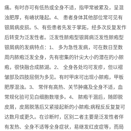
痛。有时亦可有低热或全身不适，指甲常被累及，呈混
浊肥厚，有嵴状隆起。4、 患者身体其他部位常可见有
银屑病皮损。5、有些患者先发于掌跖，经多次反复发作
后转变为泛发性者。泛发性脓疱型银屑病泛发性脓疱型
银屑病的发病特点：1、 多为急性发病，可在数日至数
周内脓疱泛发全身，先有密集的针尖大小的潜在的小脓
疱，很快融合成脓湖。2、 全身各处均可发疹，但以褶
皱部及四肢屈侧为多见。有时甲床可出现小脓疱，甲板
肥厚混浊。3、 常伴有高热、关节肿痛及全身不适，血
常规化验可见白细胞数增多。4、 脓疱干涸后，随即脱
皮屑，皮屑脱落后又紧接起新的小脓疱;病程反反复复可
达数月或更久。在诊断时，区别二者主要是泛发性者伴
有发热、全身不适等全身症状，易继发红皮症等，而局