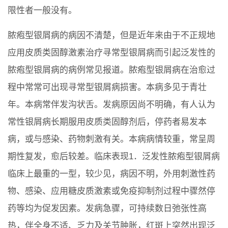
限性者一般没有。
脓疱型银屑病的病因不清楚，但是近年来由于不正规地
应用皮质类固醇激素治疗寻常型银屑病而引起泛发性的
脓疱型银屑病的病例常见报道。脓疱型银屑病在治愈过
程中常常可出现寻常型银屑病损害。本病多见于青壮
年。本病常伴发沟状舌。发病原因尚不明确，有人认为
常性银屑病长期服用皮质类固醇剂后，停药者易发本
病，或与感染、药物刺激有关。本病病情较重，常呈周
期性复发，愈后较差。临床表现1．泛发性脓疱型银屑病
临床上最重的一型，较少见，病因不明，外用刺激性药
物、感染、应用糖皮质激素或免疫抑制剂过程中骤然停
药等均为促发因素。发病急骤，可持续数日弛张性高
热，伴全身不适、乏力及关节肿胀，红斑上突然出现泛