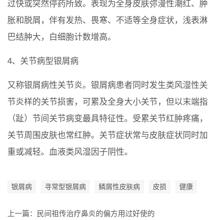
过快或突然停药所致。表现为全身皮肤弥漫性潮红、肿
胀和脱屑，伴有发热、畏寒、不适等全身症状，浅表淋
巴结肿大，白细胞计数增高。
4、关节病型银屑病
又称银屑病性关节炎。银屑病患者同时发生类风湿性关
节炎样的关节损害，可累及全身大小关节，但以末端指
（趾）节间关节病变最具特征性。受累关节红肿疼痛，
关节周围皮肤也常红肿。关节症状常与皮肤症状同时加
重或减轻。血液类风湿因子阴性。
银屑病
寻常型银屑病
鳞屑性皮肤病
皮损
健康
上一篇：
民间祖传治疗鼻炎的偏方用过好使的