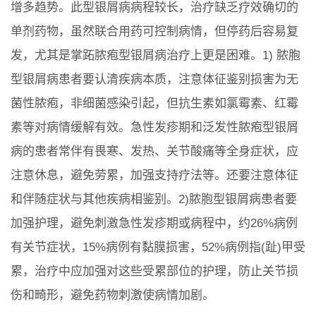
增多趋势。此型银屑病病程较长，治疗缺乏疗效确切的
单剂药物，虽然联合用药可控制病情，但停药后容易复
发，尤其是掌跖脓疱型银屑病治疗上更是困难。1) 脓胞
型银屑病患者要认清疾病本质，注意体征鉴别损害为无
菌性脓疱，非细菌感染引起，但抗生素如氯霉素、红霉
素等对病情缓解有效。急性发疹期和泛发性脓疱型银屑
病的患者常伴有畏寒、发热、关节酸痛等全身症状，应
注意休息，避免劳累，加强支持疗法等。还要注意体征
和伴随症状与其他疾病相鉴别。2)脓胞型银屑病患者要
加强护理，避免刺激急性发疹期或病程中，约26%病例
有关节症状，15%病例有黏膜损害，52%病例指(趾)甲受
累，治疗中应加强对这些受累部位的护理，防止关节损
伤和畸形，避免药物刺激使病情加剧。