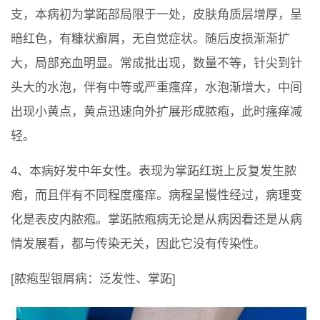
支，本病初为掌跖部局限于一处，皮肤角质层增厚，呈
暗红色，有糠状癣屑，无自觉症状。随后皮损渐渐扩
大，局部充血明显。常成批出现，数量不等，针尖到针
头大的水泡，伴有中等或严重瘙痒，水泡渐增大，中间
出现小黄点，黄点迅速向外扩展形成脓疱，此时瘙痒减
轻。
4、本病好发中年女性。表现为掌跖红斑上反复发生脓
疱，而且伴有不同程度瘙痒。病程呈慢性经过，病理变
化是表皮内脓疱。掌跖脓疱病无论是从病因看还是从病
情发展看，都与传染无关，因此它没有传染性。
[脓疱型银屑病：泛发性、掌跖]