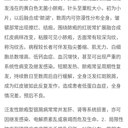
发浅在的黄白色无菌小脓疱，针头至粟粒大小，初为小
片，以后融合成“脓湖”，数周内可弥漫性分布全身，皱
襞部常出现擦烂、结痂，围绕脓疱的红斑常扩展融合成
红皮病样改变，粘膜可见小脓疱，舌面常有较深沟纹，
称沟纹舌。病程较长者可伴发指尖萎缩、肌无力、白细
胞总数增高、低钙血症、血沉增快，甚至可出现严重的
系统性病变及继发感染。短期发热、脓疱常呈周期性复
发，持续数日至数周后自行缓解，全身泛发红斑脱屑，
成为红皮玻如此反复发作，造成患者低蛋白血症，全身
情况差，预后不良。
泛发性脓疱型银屑病常常并发肝、肾等系统损害，亦可
因继发感染、电解质紊乱或衰竭而危及生命。2．局限性