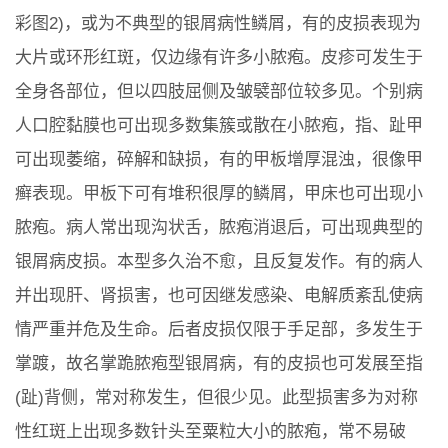
彩图2)，或为不典型的银屑病性鳞屑，有的皮损表现为
大片或环形红斑，仅边缘有许多小脓疱。皮疹可发生于
全身各部位，但以四肢屈侧及皱襞部位较多见。个别病
人口腔黏膜也可出现多数集簇或散在小脓疱，指、趾甲
可出现萎缩，碎解和缺损，有的甲板增厚混浊，很像甲
癣表现。甲板下可有堆积很厚的鳞屑，甲床也可出现小
脓疱。病人常出现沟状舌，脓疱消退后，可出现典型的
银屑病皮损。本型多久治不愈，且反复发作。有的病人
并出现肝、肾损害，也可因继发感染、电解质紊乱使病
情严重并危及生命。后者皮损仅限于手足部，多发生于
掌踱，故名掌跪脓疱型银屑病，有的皮损也可发展至指
(趾)背侧，常对称发生，但很少见。此型损害多为对称
性红斑上出现多数针头至粟粒大小的脓疱，常不易破