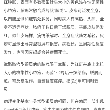
红肿胀，表面有多数密集针头大小的黄色浅在性无菌性
小脓疱，脓疱常融合成片状“脓湖"。皮疹可泛发全身，
以四肢屈侧和皱襞处多见。同时病人有高热、头痛、全
身不适等症状。脓疱于数日后干燥脱屑，基底皮肤仍发
红，似红皮病样，病情缓解时、全身症状随之减轻，皮
疹可显示出寻常型银屑病损害。病程长，呈周期性反复
发作，也可因衰竭或合并症而死亡。
掌跖脓疱型银屑病的脓疱限于掌跖，为红斑基底上米粒
大小的群集性小脓疱，无菌1~2周后干燥结痂，脱屑而
愈。可反复发作。自觉轻度瘙痒。指(趾)甲可同时受
累。
病理变化基本与寻常型银屑病相同，但在棘层上部出现
Kogoj氏海绵状脓疱，疱内主要为嗜中性白细胞。真皮炎