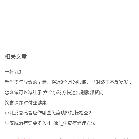
相关文章
十补丸3
手淫多年导致的早泄，将近3个月的锻炼，早射终于不反复发作了。
怎么做可以减肚子 六个小秘方快速告别腹部赘肉
饮食调养对付亚健康
小儿反复感冒应作哪些免疫功能指标检查?
牛皮廨治疗需要多久才能好_牛皮癣治疗方法