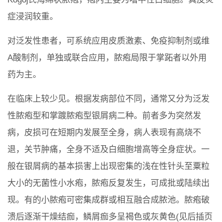
症浸润较重。
对泛发性患者，可系统应用皮质激素、免疫抑制剂或维
A酸制剂，单独或联合应用，脓疱局限于掌跖者以外用
药为主。
在临床上较少见。根据发病部位不同，通常又分为泛发
性脓疱型和掌踱脓疱型银屑病二种。前者多为突然发
病，皮损可在短期内发展至全身，病人表现有高烧不
退，关节肿痛，全身不适及白细胞增高等全身症状。一
般在银屑病的基本损害上出现密集的浅在性针头至粟粒
大小的无菌性小水疱，脓疱反复发生，可成批或陆续出
现。有的小脓疱可密集成群或相互融合成脓池。脓疱破
溃后逐渐干燥结痂，鳞屑痂多呈褐色或灰黄色(见后插页