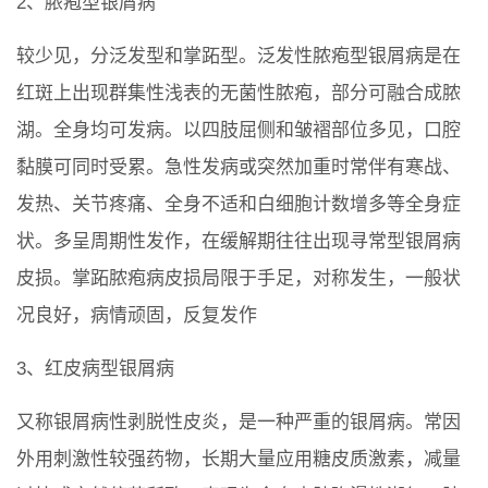
2、脓疱型银屑病
较少见，分泛发型和掌跖型。泛发性脓疱型银屑病是在
红斑上出现群集性浅表的无菌性脓疱，部分可融合成脓
湖。全身均可发病。以四肢屈侧和皱褶部位多见，口腔
黏膜可同时受累。急性发病或突然加重时常伴有寒战、
发热、关节疼痛、全身不适和白细胞计数增多等全身症
状。多呈周期性发作，在缓解期往往出现寻常型银屑病
皮损。掌跖脓疱病皮损局限于手足，对称发生，一般状
况良好，病情顽固，反复发作
3、红皮病型银屑病
又称银屑病性剥脱性皮炎，是一种严重的银屑病。常因
外用刺激性较强药物，长期大量应用糖皮质激素，减量