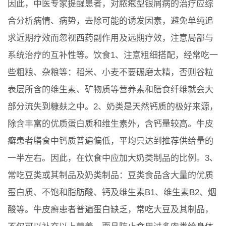
因此，中医专家提醒患者，对脓疱型银屑病的治疗应综
合分析病情、病势，去除可能的诱发因素，避免单纯追
求近期疗效而忽视西药副作用及远期疗效，注意局部与
系统治疗的互补性等。饮食1、注意粗细搭配，经常吃一
些粗粮、杂粮等：稻米、小麦不要碾磨太精，否则谷粒
表层所含的维生素、矿物质等营养素和膳食纤维就会大
部分流失到糠麸之中。2、奶类是天然钙质的极好来源，
除含丰富的优质蛋白质和维生素外，含钙量较高。牛皮
癣患者膳食中钙质普遍偏低，平均只达到推荐供给量的
一半左右。因此，在饮食中应加大奶类制品的比例。3、
常吃豆类或其制品及奶类制品：豆类食品含大量的优质
蛋白质、不饱和脂肪酸、钙及维生素B1、维生素B2、烟
酸等。牛皮癣患者普遍蛋白缺乏，常吃大豆及其制品，