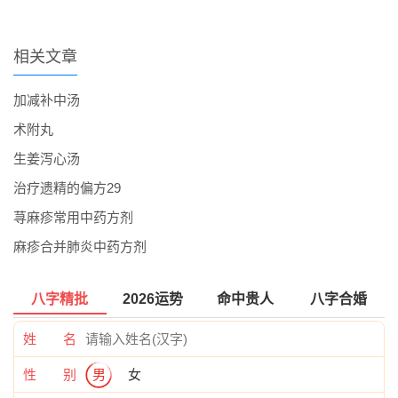
相关文章
加减补中汤
术附丸
生姜泻心汤
治疗遗精的偏方29
荨麻疹常用中药方剂
麻疹合并肺炎中药方剂
八字精批
2026运势
命中贵人
八字合婚
姓 名
性 别
男
女