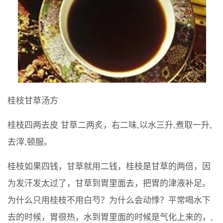
桂枝甘草汤方
桂枝四两去皮 甘草二两炙，右二味,以水三升,煮取一升,
去滓,顿服。
桂枝如果四钱，甘草就用二钱，桂枝是甘草的两倍，因
为发汗发太过了，甘草到胃里面去，把胃的津液补足。
为什么只用桂枝不用白芍？为什么会动悸？平常喝水下
去的时候，胃很热，水到胃里面的时候是气化上来的，,