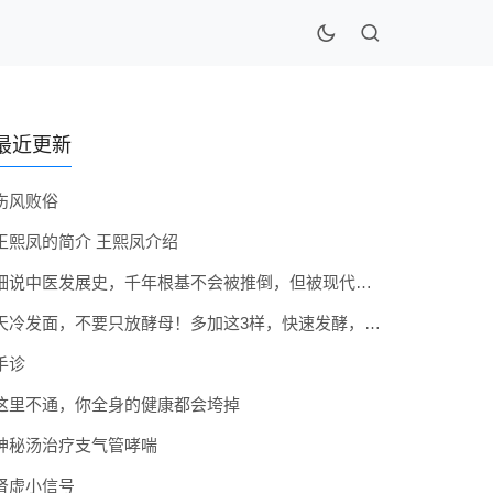
最近更新
伤风败俗
王熙凤的简介 王熙凤介绍
细说中医发展史，千年根基不会被推倒，但被现代医疗模式堵住出路
天冷发面，不要只放酵母！多加这3样，快速发酵，蓬松香软弹性十足
手诊
这里不通，你全身的健康都会垮掉
神秘汤治疗支气管哮喘
肾虚小信号