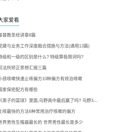
大家爱看
基督教圣经讲章8篇
党建与业务工作深度融合措施与方法(通用13篇)
特级和一级的区别是什么? 特级算极限词吗?
司法所矫正思想汇报三篇
小孩咳嗽快速止咳偏方10种偏方有效治咳嗽
国家保密配方有哪些
《黑子的篮球》里面,乌野高中最后赢了吗? 乌野3年拿到全国冠军了吗
止咳最快的方法6种常用治疗咳嗽的偏方
世界男性生殖器最长的 世界男性最长是多少