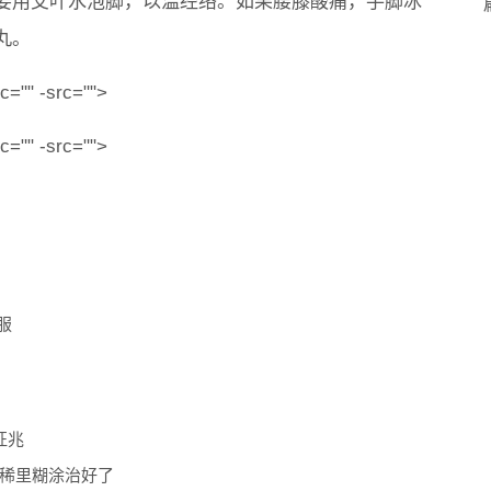
要用艾叶水泡脚，以温经络。如果腰膝酸痛，手脚冰
丸。
" -src="">
" -src="">
服
征兆
稀里糊涂治好了