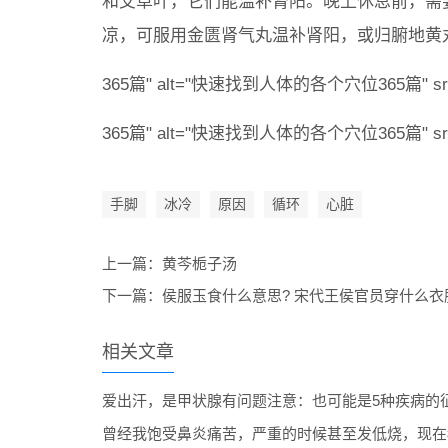
和艾草叶，它们能温补肾阳。晚上休息前，需
凉，可服用金匮肾气丸温补肾阳，或归腑地黄
365篇" alt="快速找到人体的各个穴位365篇" src="
365篇" alt="快速找到人体的各个穴位365篇" src="
手脚
冰冷
原因
循环
心脏
上一篇：
黄芩栀子汤
下一篇：
侯服玉食什么意思? 宋代王侯官员穿什么衣
相关文章
爱出汗，是甲状腺有问题注意：也可能是5种疾病的
曾经我饱受鼻炎痛苦，严重的时候甚至发低烧，现在