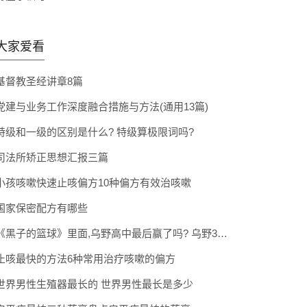
大家爱看
基督教圣经讲章8篇
党建与业务工作深度融合措施与方法(通用13篇)
特级和一级的区别是什么? 特级算极限词吗?
司法所矫正思想汇报三篇
小孩咳嗽快速止咳偏方10种偏方有效治咳嗽
国家保密配方有哪些
《黑子的篮球》里面,乌野高中最后赢了吗? 乌野3年拿到全国冠军了吗
止咳最快的方法6种常用治疗咳嗽的偏方
世界男性生殖器最长的 世界男性最长是多少