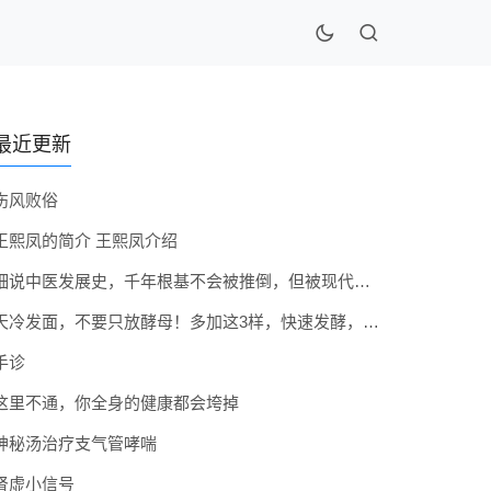
最近更新
伤风败俗
王熙凤的简介 王熙凤介绍
细说中医发展史，千年根基不会被推倒，但被现代医疗模式堵住出路
天冷发面，不要只放酵母！多加这3样，快速发酵，蓬松香软弹性十足
手诊
这里不通，你全身的健康都会垮掉
神秘汤治疗支气管哮喘
肾虚小信号