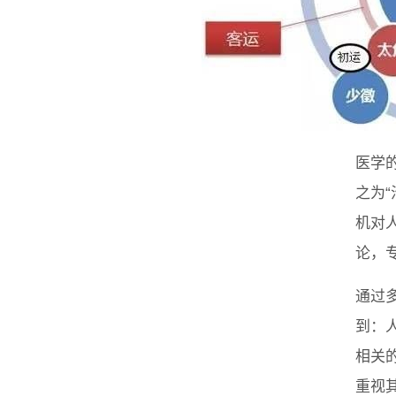
医学
之为
机对
论，
通过
到：
相关
重视