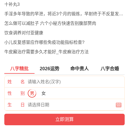
十补丸3
手淫多年导致的早泄，将近3个月的锻炼，早射终于不反复发作了。
怎么做可以减肚子 六个小秘方快速告别腹部赘肉
饮食调养对付亚健康
小儿反复感冒应作哪些免疫功能指标检查?
牛皮廨治疗需要多久才能好_牛皮癣治疗方法
八字精批
2026运势
命中贵人
八字合婚
姓 名
性 别
男
女
生 日