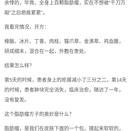
余悸的，毕竟，全身上百颗脂肪瘤，实在不想被“千刀万
剐”之后疤痕累累”。
我看完情况，开方：
樟脑、冰片、丁香、肉桂、猫爪草、金沸草、鸡血藤，
研成细末，混合在一起，外敷在患处。
结果怎么样？
第5天的时候，患者身上的疙瘩减小了三分之二，第14天
的时候，患者肿块完全消失，临床治愈，随访了一年，
没有复发。
这个脂肪瘤方子的奥妙是什么？
脂肪瘤，是我们在皮肤下面的一个包，摸起来软软的，