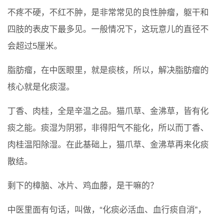
不疼不硬，不红不肿，是非常常见的良性肿瘤，躯干和
四肢的表皮下最多见。一般情况下，这玩意儿的直径不
会超过5厘米。
脂肪瘤，在中医眼里，就是痰核，所以，解决脂肪瘤的
核心就是化痰湿。
丁香、肉桂，全是辛温之品。猫爪草、金沸草，皆有化
痰之能。痰湿为阴邪，非得阳气不能化，所以而丁香、
肉桂温阳除湿。在此基础上，猫爪草、金沸草再来化痰
散结。
剩下的樟脑、冰片、鸡血藤，是干嘛的？
中医里面有句话，叫做，“化痰必活血、血行痰自消”，