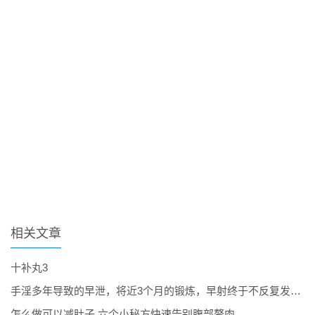
相关文章
十补丸3
手淫多年导致的早泄，将近3个月的锻炼，早射终于不反复发作了。
怎么做可以减肚子 六个小秘方快速告别腹部赘肉