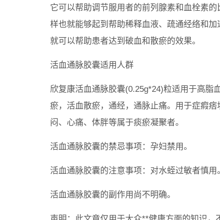
它可以帮助调节服用者的前列腺素和血栓素的
样也就能够起到帮助稀释血液、疏通经络和加
就可以帮助患者达到破血和散瘀的效果。
活血通脉胶囊适用人群
欣复康活血通脉胶囊(0.25g*24)粒适用于
瘀，活血散瘀，通经，通脉止痛。用于症瘕痞
闷、心痛、体胖等属于痰瘀凝聚者。
活血通脉胶囊的禁忌事项：孕妇禁用。
活血通脉胶囊的注意事项：对水蛭过敏者慎用
活血通脉胶囊的副作用尚不明确。
声明：此文章仅用于大众**健康方面的知识