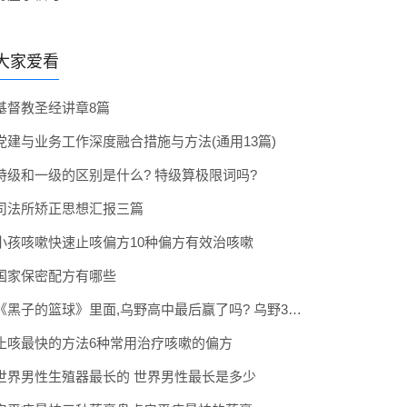
大家爱看
基督教圣经讲章8篇
党建与业务工作深度融合措施与方法(通用13篇)
特级和一级的区别是什么? 特级算极限词吗?
司法所矫正思想汇报三篇
小孩咳嗽快速止咳偏方10种偏方有效治咳嗽
国家保密配方有哪些
《黑子的篮球》里面,乌野高中最后赢了吗? 乌野3年拿到全国冠军了吗
止咳最快的方法6种常用治疗咳嗽的偏方
世界男性生殖器最长的 世界男性最长是多少