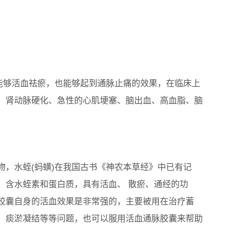
是能够活血祛瘀，也能够起到通脉止痛的效果，在临床上
、肾动脉硬化、急性的心肌埂塞、脑出血、高血脂、脑
物，水蛭(蚂蟥)在我国古书《神农本草经》中已有记
，含水蛭素和蛋白质，具有活血、 散瘀、通经的功
胶囊自身的活血效果是非常强的，主要被用在治疗蓄
、痰淤凝结等等问题，也可以服用活血通脉胶囊来帮助