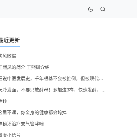
最近更新
伤风败俗
王熙凤的简介 王熙凤介绍
细说中医发展史，千年根基不会被推倒，但被现代医疗模式堵住出路
天冷发面，不要只放酵母！多加这3样，快速发酵，蓬松香软弹性十足
手诊
这里不通，你全身的健康都会垮掉
神秘汤治疗支气管哮喘
肾虚小信号