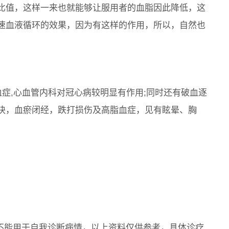
比值，这样一来也就能够让服用者的血脂因此降低，这
速血液循环的效果，因为有这样的作用，所以，自然也
高脂血症,心血管内科对冠心病较明显有作用;同时还有破血逐
块，血瘀闭经，跌打损伤及高脂血症，见有眩晕、胸
。
，不能用于自我诊断病情，以上资料仅供参考，具体诊疗