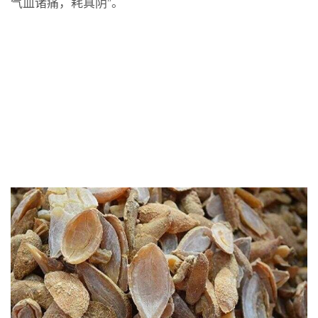
气血诸痛，耗真阴”。