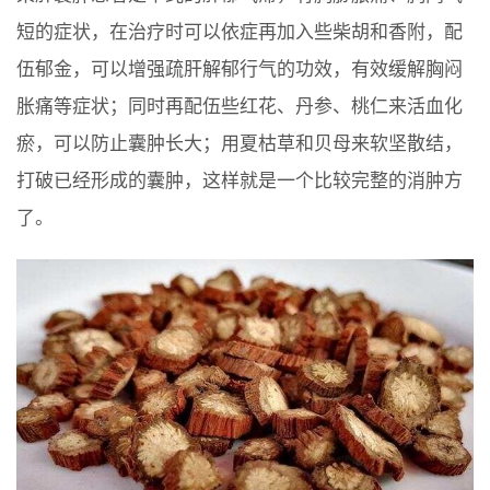
短的症状，在治疗时可以依症再加入些柴胡和香附，配
伍郁金，可以增强疏肝解郁行气的功效，有效缓解胸闷
胀痛等症状；同时再配伍些红花、丹参、桃仁来活血化
瘀，可以防止囊肿长大；用夏枯草和贝母来软坚散结，
打破已经形成的囊肿，这样就是一个比较完整的消肿方
了。