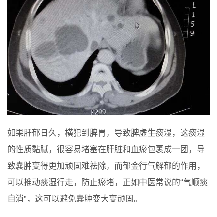
如果肝郁日久，横犯到脾胃，导致脾虚生痰湿，这痰湿
的性质黏腻，很容易堵塞在肝脏和血瘀包裹成一团，导
致囊肿变得更加顽固难祛除，而郁金行气解郁的作用，
可以推动痰湿行走，防止瘀堵，正如中医常说的“气顺痰
自消”，这可以避免囊肿变大变顽固。