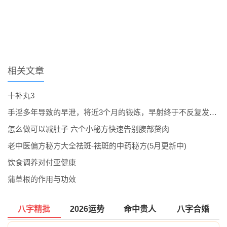
相关文章
十补丸3
手淫多年导致的早泄，将近3个月的锻炼，早射终于不反复发作了。
怎么做可以减肚子 六个小秘方快速告别腹部赘肉
老中医偏方秘方大全祛斑-祛斑的中药秘方(5月更新中)
饮食调养对付亚健康
蒲草根的作用与功效
八字精批
2026运势
命中贵人
八字合婚