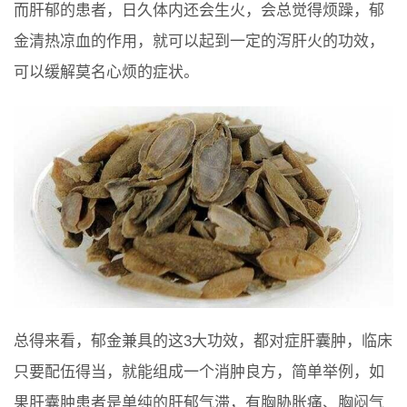
而肝郁的患者，日久体内还会生火，会总觉得烦躁，郁
金清热凉血的作用，就可以起到一定的泻肝火的功效，
可以缓解莫名心烦的症状。
总得来看，郁金兼具的这3大功效，都对症肝囊肿，临床
只要配伍得当，就能组成一个消肿良方，简单举例，如
果肝囊肿患者是单纯的肝郁气滞，有胸胁胀痛、胸闷气