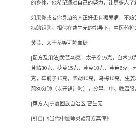
的身体。他希望通过自己的努力，让更多人了
如果你或者你身边的人正好患有糖尿病，不妨
病的钥匙。相信在曹生无的指导下，中医药将
黄芪、太子参等可降血糖
[配方及用法]黄芪40克，太子参15克，白术10
黄精30克，茯苓15克，黄芩10克，黄连6克，
克，车前子15克，柴胡10克，乌梅10克，生
煎30分钟（以开锅计时），分早、中、晚温服
[荐方人]宁夏回族自治区 曹生无
[引自]《当代中医师灵验奇方真传》