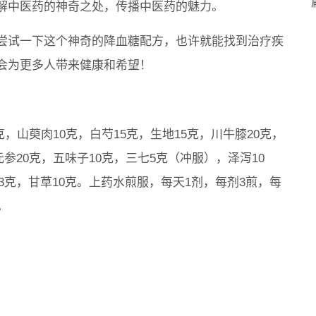
解中医药的神奇之处，传播中医药的魅力。
尝试一下这个神奇的降血糖配方，也许就能找到治疗疾
会为更多人带来健康和希望！
克，山萸肉10克，白芍15克，生地15克，川牛膝20克，
元参20克，五味子10克，三七5克（冲服），泽泻10
姜3克，甘草10克。上药水煎服，每天1剂，每剂3煎，每
。