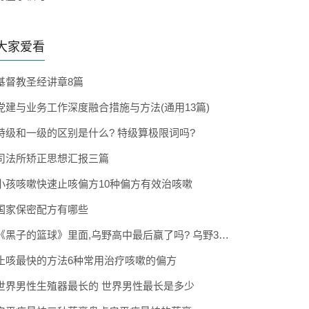
大家爱看
基督教圣经讲章8篇
党建与业务工作深度融合措施与方法(通用13篇)
特级和一级的区别是什么? 特级算极限词吗?
司法所矫正思想汇报三篇
小孩咳嗽快速止咳偏方10种偏方有效治咳嗽
国家保密配方有哪些
《黑子的篮球》里面,乌野高中最后赢了吗? 乌野3年拿到全国冠军了吗
止咳最快的方法6种常用治疗咳嗽的偏方
世界男性生殖器最长的 世界男性最长是多少