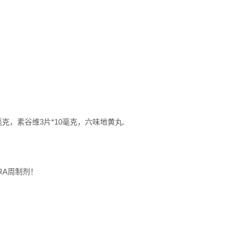
毫克，素谷维3片*10毫克，六味地黄丸.
RA周制剂！