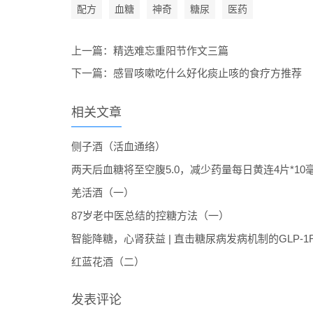
配方
血糖
神奇
糖尿
医药
上一篇：
精选难忘重阳节作文三篇
下一篇：
感冒咳嗽吃什么好化痰止咳的食疗方推荐
相关文章
侧子酒（活血通络）
两天后血糖将至空腹5.0，减少药量每日黄连4片*10
羌活酒（一）
87岁老中医总结的控糖方法（一）
智能降糖，心肾获益 | 直击糖尿病发病机制的GLP-1
红蓝花酒（二）
发表评论