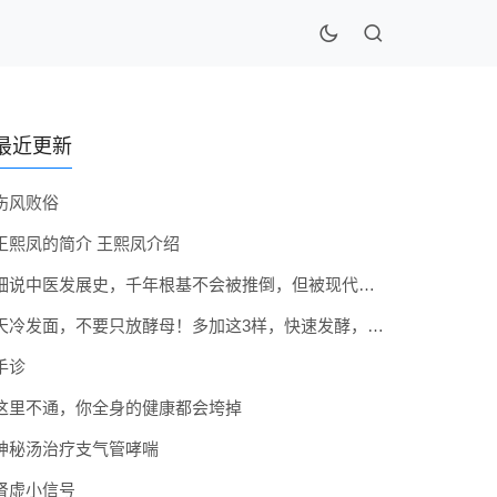
最近更新
伤风败俗
王熙凤的简介 王熙凤介绍
细说中医发展史，千年根基不会被推倒，但被现代医疗模式堵住出路
天冷发面，不要只放酵母！多加这3样，快速发酵，蓬松香软弹性十足
手诊
这里不通，你全身的健康都会垮掉
神秘汤治疗支气管哮喘
肾虚小信号