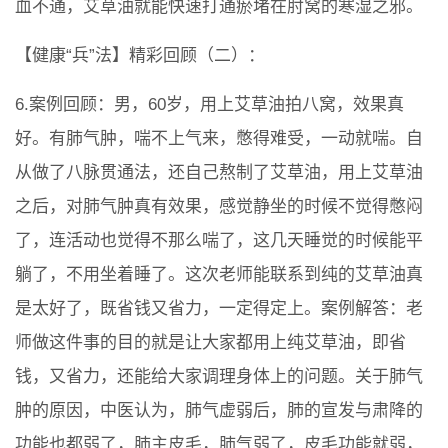
血不通，艾草油就能快速打通瘀堵在肘窝的寒湿之邪。
【健康“兵”法】精彩回顾（二）：
6.案例回顾：男，60岁，用上艾草油拍八窝，效果真
好。有肺气肿，喘不上气来，憋得难受，一动就喘。自
从做了八脉贯通法，还自己熬制了艾草油，用上艾草油
之后，对肺气肿真有效果，感觉静坐的时候不觉得憋闷
了，连活动也觉得不那么喘了，这几天睡觉的时候能平
躺了，不用坐着睡了。这次老师能联系到纯的艾草油真
是太好了，既省钱又省力，一定得定上。案例解答：老
师做这件事的目的就是让大家都用上纯艾草油，即省
钱，又省力，还能给大家调理身体上的问题。关于肺气
肿的原因，中医认为，肺气虚弱后，肺的宣发与肃降的
功能也都弱了，肺主皮毛，肺气弱了，皮毛功能就弱，