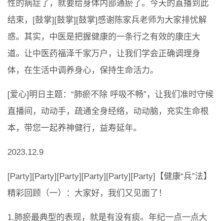
性的病症了，就要给身体内部通瘀了。今天的直播到此
结束，[鼓掌][鼓掌][鼓掌]感谢陈家兵老师为大家排忧解
惑。其实，中医是把握健康的一条行之有效的康庄大
道。让中医药福泽千家万户，让我们学会正确调理身
体，在生活中调养身心，保持生命活力。
[爱心]明日主题：“肺瘀不除 呼吸不畅”，让我们准时守候
直播间，动动手，疏通全身经络，动动脑，充实生命根
本，带您一起养神健行，益寿延年。
2023.12.9
[Party][Party][Party][Party][Party][Party]【健康“兵”法】
精彩回顾（一）：大家好，我们又见面了！
1.肺瘀最典型的表现，就是有没有痰。年纪一点一点大