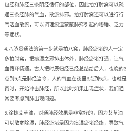
包经和肺经三条阴经循行的部位，因此拍打肘窝可以疏
通三条经脉的气血，散瘀排邪。拍打肘窝还可以进行行
气活血散瘀，可以调理痰湿蒙蔽肺窍引起的嗜睡、乏力
等症状。
4.八脉贯通法的第一步就是拍八窝，肺经瘀堵的人一定
多拍肘窝，把痰湿之邪排出体外，肺经瘀堵打通，让气
血循环畅通。古人把时辰归经已经总结给后人，夜晚的3
点到5点是肺经当令，人的气血在夜里3点到5点，也就是
寅时，开始冲击肺经，所以此时如果出现症状，我们通
常要考虑到肺出现问题。
5.涂抹艾草油，对通肺经效果是非常好的，因为艾草油
可以散寒除湿，肺经瘀堵是因为痰湿瘀堵经络，导致气