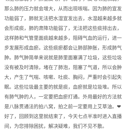
那么肺的压力就会增大，从而出现咳喘。因为肺的宣发
功能弱了，肺就无法把水湿宣发出去，水湿越来越多就
会形成痰，肺的肃降功能弱了，无法把这些痰排出去，
这样肺和气管里面痰越来越多，阻碍气血的运行，进一
步发展形成血瘀。这些痰瘀都会让肺部肿胀，形成肺气
肿。肺气肿简单来说就是肺里面塞满了垃圾，这些垃圾
没有被及时清除，堵在了肺泡，阻塞了气道，所以会肿
大，产生了气喘、咳嗽、吐痰、胸闷，严重时会引起失
眠。这些垃圾最主要的就是痰，血瘀就是垃圾堆。所以
有肺气肿的人，一定要把血瘀打通。外用最好的方法就
是八脉贯通法的拍八窝，拍之前一定要用上艾草油。❤
好了，回顾到这里就结束了，今天七点半准时进入直播
间，为您排除困扰，解决疑难，我们不见不散。