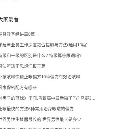
大家爱看
基督教圣经讲章8篇
党建与业务工作深度融合措施与方法(通用13篇)
特级和一级的区别是什么? 特级算极限词吗?
司法所矫正思想汇报三篇
小孩咳嗽快速止咳偏方10种偏方有效治咳嗽
国家保密配方有哪些
《黑子的篮球》里面,乌野高中最后赢了吗? 乌野3年拿到全国冠军了吗
止咳最快的方法6种常用治疗咳嗽的偏方
世界男性生殖器最长的 世界男性最长是多少