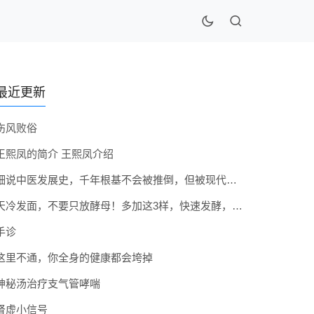
最近更新
伤风败俗
王熙凤的简介 王熙凤介绍
细说中医发展史，千年根基不会被推倒，但被现代医疗模式堵住出路
天冷发面，不要只放酵母！多加这3样，快速发酵，蓬松香软弹性十足
手诊
这里不通，你全身的健康都会垮掉
神秘汤治疗支气管哮喘
肾虚小信号