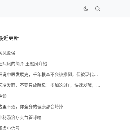
最近更新
伤风败俗
王熙凤的简介 王熙凤介绍
细说中医发展史，千年根基不会被推倒，但被现代医疗模式堵住出路
天冷发面，不要只放酵母！多加这3样，快速发酵，蓬松香软弹性十足
手诊
这里不通，你全身的健康都会垮掉
神秘汤治疗支气管哮喘
肾虚小信号