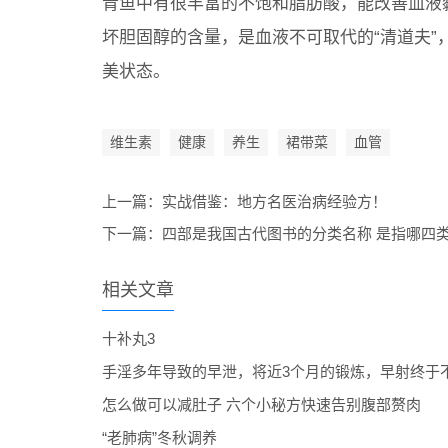
青鱼中有很丰富的不饱和脂肪酸，能改善血液
坏胆固醇的含量，是血液不可取代的“清道夫
美状态。
维生素
健康
养生
裙带菜
血管
上一篇：
实战借鉴：地方名医治病经验方！
下一篇：
四部是我国古代图书的分类名称 是指哪四类
相关文章
十补丸3
手淫多年导致的早泄，将近3个月的锻炼，早射终于
怎么做可以减肚子 六个小秘方快速告别腹部赘肉
“老肺病”冬秋调养