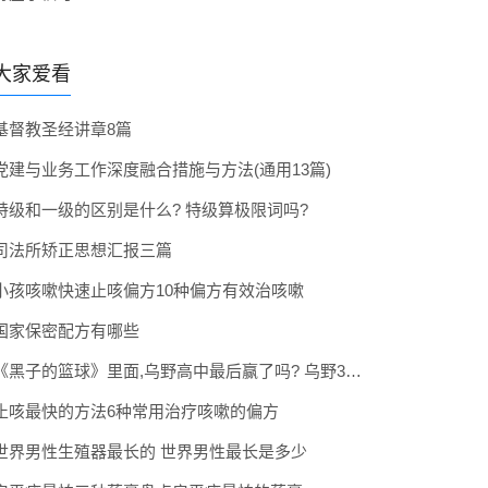
大家爱看
基督教圣经讲章8篇
党建与业务工作深度融合措施与方法(通用13篇)
特级和一级的区别是什么? 特级算极限词吗?
司法所矫正思想汇报三篇
小孩咳嗽快速止咳偏方10种偏方有效治咳嗽
国家保密配方有哪些
《黑子的篮球》里面,乌野高中最后赢了吗? 乌野3年拿到全国冠军了吗
止咳最快的方法6种常用治疗咳嗽的偏方
世界男性生殖器最长的 世界男性最长是多少