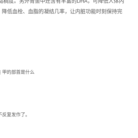
黏稠度。另外青鱼中还含有丰富的DHA，可降低人体内
”，降低血栓、血脂的凝结几率，让内脏功能时刻保持完
 甲的部首是什么
不反复发作了。