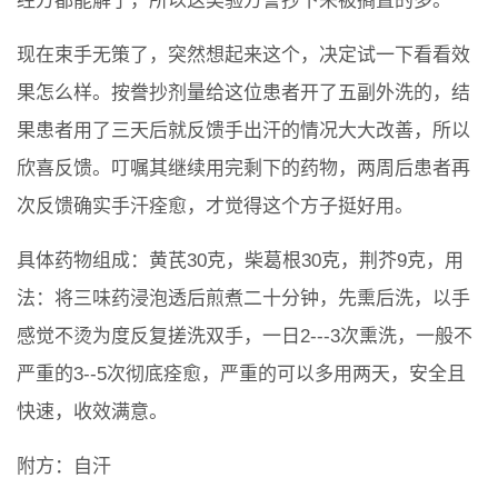
经方都能解了，所以这类验方誊抄下来被搁置的多。
现在束手无策了，突然想起来这个，决定试一下看看效
果怎么样。按誊抄剂量给这位患者开了五副外洗的，结
果患者用了三天后就反馈手出汗的情况大大改善，所以
欣喜反馈。叮嘱其继续用完剩下的药物，两周后患者再
次反馈确实手汗痊愈，才觉得这个方子挺好用。
具体药物组成：黄芪30克，柴葛根30克，荆芥9克，用
法：将三味药浸泡透后煎煮二十分钟，先熏后洗，以手
感觉不烫为度反复搓洗双手，一日2---3次熏洗，一般不
严重的3--5次彻底痊愈，严重的可以多用两天，安全且
快速，收效满意。
附方：自汗