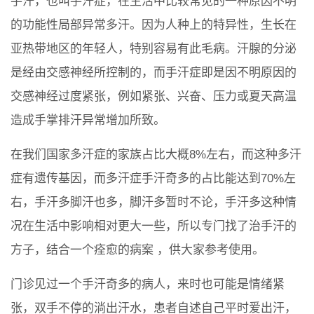
手汗，也叫手汗症，在生活中比较常见的一种原因不明
的功能性局部异常多汗。因为人种上的特异性，生长在
亚热带地区的年轻人，特别容易有此毛病。汗腺的分泌
是经由交感神经所控制的，而手汗症即是因不明原因的
交感神经过度紧张，例如紧张、兴奋、压力或夏天高温
造成手掌排汗异常增加所致。
在我们国家多汗症的家族占比大概8%左右，而这种多汗
症有遗传基因，而多汗症手汗奇多的占比能达到70%左
右，手汗多脚汗也多，脚汗多暂时不论，手汗多这种情
况在生活中影响相对更大一些，所以专门找了治手汗的
方子，结合一个痊愈的病案 ，供大家参考使用。
门诊见过一个手汗奇多的病人，来时也可能是情绪紧
张，双手不停的淌出汗水，患者自述自己平时爱出汗，