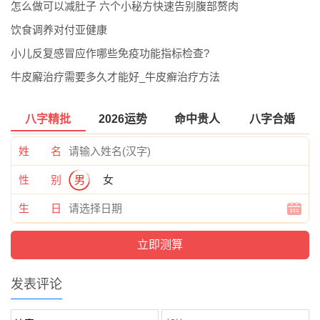
怎么做可以减肚子 六个小秘方快速告别腹部赘肉
饮食调养对付亚健康
小儿反复感冒应作哪些免疫功能指标检查?
牛皮廨治疗需要多久才能好_牛皮癣治疗方法
八字精批
2026运势
命中贵人
八字合婚
姓 名
性 别
男
女
生 日
发表评论