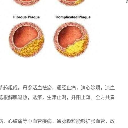
草药组成。丹参活血祛瘀，通经止痛，清心除烦，凉血
葛根解肌退热，透疹，生津止渴，升阳止泻。全方共奏
病、心绞痛等心血管疾病。通脉颗粒能够扩张血管，改