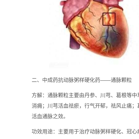
二、中成药抗动脉粥样硬化药——通脉颗粒
方解：通脉颗粒主要由丹参、川芎、葛根等中
消痈；川芎活血祛瘀，行气开郁，祛风止痛；
活血通脉之效。
功效用途：主要用于治疗动脉粥样硬化、冠心