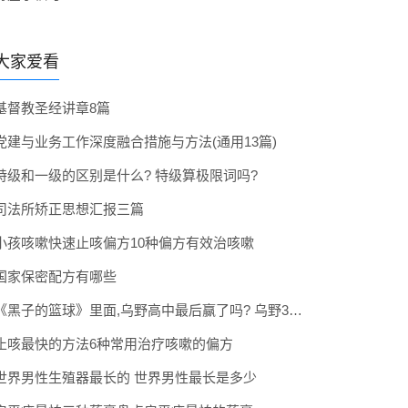
大家爱看
基督教圣经讲章8篇
党建与业务工作深度融合措施与方法(通用13篇)
特级和一级的区别是什么? 特级算极限词吗?
司法所矫正思想汇报三篇
小孩咳嗽快速止咳偏方10种偏方有效治咳嗽
国家保密配方有哪些
《黑子的篮球》里面,乌野高中最后赢了吗? 乌野3年拿到全国冠军了吗
止咳最快的方法6种常用治疗咳嗽的偏方
世界男性生殖器最长的 世界男性最长是多少