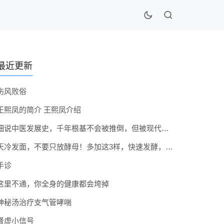
最近更新
伤风败俗
王熙凤的简介 王熙凤介绍
细说中医发展史，千年根基不会被推倒，但被现代医疗模式堵住出路
天冷发面，不要只放酵母！多加这3样，快速发酵，蓬松香软弹性十足
手诊
这里不通，你全身的健康都会垮掉
神秘汤治疗支气管哮喘
肾虚小信号