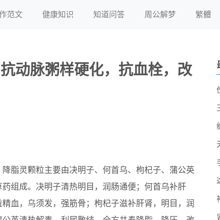
作范文
健康知识
知道问答
周公解梦
繁體
，抗动脉粥样硬化，抗血栓，改
：降脂灵颗粒主要由决明子、何首乌、枸杞子、蒲公英
草药组成。决明子清热明目，润肠通便；何首乌补肝
益精血，乌须发，强筋骨；枸杞子滋补肝肾，明目，润