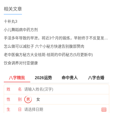
相关文章
十补丸3
小儿舞蹈病中药方剂
手淫多年导致的早泄，将近3个月的锻炼，早射终于不反复发作了。
怎么做可以减肚子 六个小秘方快速告别腹部赘肉
老中医偏方秘方大全祛斑-祛斑的中药秘方(5月更新中)
饮食调养对付亚健康
八字精批
2026运势
命中贵人
八字合婚
姓 名
性 别
男
女
生 日