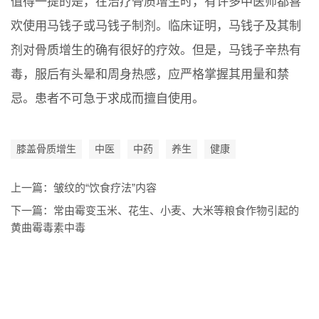
值得一提的是，在治疗骨质增生时，有许多中医师都喜
欢使用马钱子或马钱子制剂。临床证明，马钱子及其制
剂对骨质增生的确有很好的疗效。但是，马钱子辛热有
毒，服后有头晕和周身热感，应严格掌握其用量和禁
忌。患者不可急于求成而擅自使用。
膝盖骨质增生
中医
中药
养生
健康
上一篇：
皱纹的“饮食疗法”内容
下一篇：
常由霉变玉米、花生、小麦、大米等粮食作物引起的
黄曲霉毒素中毒