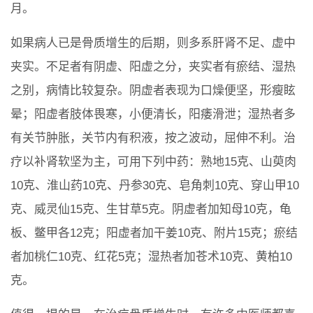
月。
如果病人已是骨质增生的后期，则多系肝肾不足、虚中
夹实。不足者有阴虚、阳虚之分，夹实者有瘀结、湿热
之别，病情比较复杂。阴虚者表现为口燥便坚，形瘦眩
晕；阳虚者肢体畏寒，小便清长，阳痿滑泄；湿热者多
有关节肿胀，关节内有积液，按之波动，屈伸不利。治
疗以补肾软坚为主，可用下列中药：熟地15克、山萸肉
10克、淮山药10克、丹参30克、皂角刺10克、穿山甲10
克、威灵仙15克、生甘草5克。阴虚者加知母10克，龟
板、鳖甲各12克；阳虚者加干姜10克、附片15克；瘀结
者加桃仁10克、红花5克；湿热者加苍术10克、黄柏10
克。