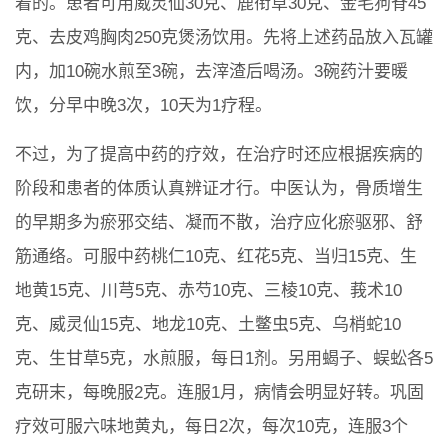
着的。患者可用威灵仙30克、鹿衔草30克、金毛狗脊45
克、去皮鸡胸肉250克煲汤饮用。先将上述药品放入瓦罐
内，加10碗水煎至3碗，去滓渣后喝汤。3碗药汁要暖
饮，分早中晚3次，10天为1疗程。
不过，为了提高中药的疗效，在治疗时还应根据疾病的
阶段和患者的体质认真辨证才行。中医认为，骨质增生
的早期多为瘀邪交结、凝而不散，治疗应化瘀驱邪、舒
筋通络。可服中药桃仁10克、红花5克、当归15克、生
地黄15克、川芎5克、赤芍10克、三棱10克、莪术10
克、威灵仙15克、地龙10克、土鳖虫5克、乌梢蛇10
克、生甘草5克，水煎服，每日1剂。另用蝎子、蜈蚣各5
克研末，每晚服2克。连服1月，病情会明显好转。巩固
疗效可服六味地黄丸，每日2次，每次10克，连服3个