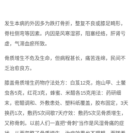
发生本病的外因多为跌打骨折，整复不良或膝足畸形，
脊柱侧弯等因素。内因是风寒湿邪，阻塞经络，肝肾亏
虚，气滞血瘀所致。
骨质增生不危及生命，但病程甚长，痛苦连绵，民间不
乏治愈良方。
膝盖骨质增生药物疗法处方：白芨12克，炮山甲、土鳖
虫各5克，红花3克，蜂蜜、米醋各15克用法：药研细
末，密醋调和、外敷患处、塑料纸覆盖，胶布固定，3天
换药1次，敷药5次间歇7天疗效：敷药5次见骨质增生，
又称骨刺。以前人们一直把“骨刺”当作是风湿骨痛的症