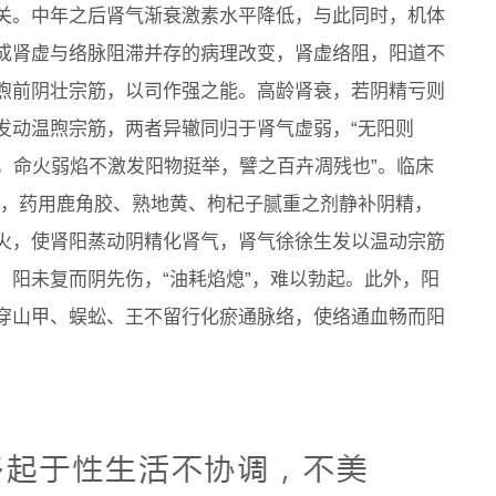
关。中年之后肾气渐衰激素水平降低，与此同时，机体
成肾虚与络脉阻滞并存的病理改变，肾虚络阻，阳道不
煦前阴壮宗筋，以司作强之能。高龄肾衰，若阴精亏则
发动温煦宗筋，两者异辙同归于肾气虚弱，“无阳则
衰，命火弱焰不激发阳物挺举，譬之百卉凋残也”。临床
上，药用鹿角胶、熟地黄、枸杞子腻重之剂静补阴精，
火，使肾阳蒸动阴精化肾气，肾气徐徐生发以温动宗筋
，阳未复而阴先伤，“油耗焰熄”，难以勃起。此外，阳
穿山甲、蜈蚣、王不留行化瘀通脉络，使络通血畅而阳