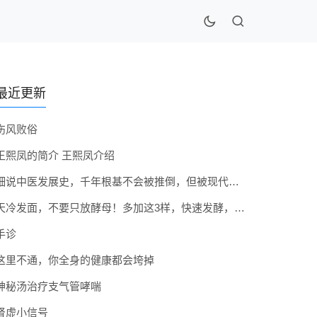
最近更新
伤风败俗
王熙凤的简介 王熙凤介绍
细说中医发展史，千年根基不会被推倒，但被现代医疗模式堵住出路
天冷发面，不要只放酵母！多加这3样，快速发酵，蓬松香软弹性十足
手诊
这里不通，你全身的健康都会垮掉
神秘汤治疗支气管哮喘
肾虚小信号