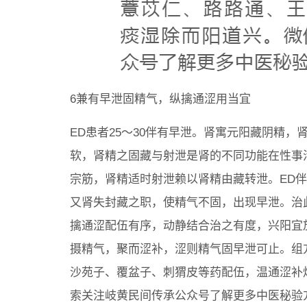
6兼有早泄固精气，纵擒通涩用当宜
ED患者25～30伴有早泄。肾寓元阳藏阴精
软，肾精之固藏与射泄是肾的不同功能在性事
宗筋，肾精适时射泄赖以肾精由藏转泄。ED
又肾失封藏之职，使精气不固，出现早泄。治
擒通涩配伍有序，动静结合治之有度，兴阳宜
摄精气，聚而涩补，涩则精气固早泄可止。组
沙苑子、覆盆子、刺猬皮等药配伍，温通涩补
索关注岐黄民间传承公众号了解更多中医秘验