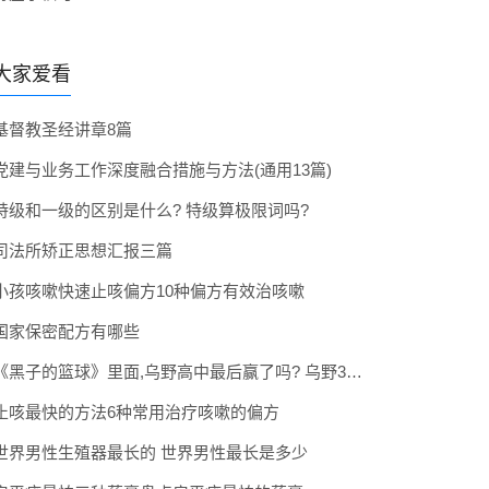
大家爱看
基督教圣经讲章8篇
党建与业务工作深度融合措施与方法(通用13篇)
特级和一级的区别是什么? 特级算极限词吗?
司法所矫正思想汇报三篇
小孩咳嗽快速止咳偏方10种偏方有效治咳嗽
国家保密配方有哪些
《黑子的篮球》里面,乌野高中最后赢了吗? 乌野3年拿到全国冠军了吗
止咳最快的方法6种常用治疗咳嗽的偏方
世界男性生殖器最长的 世界男性最长是多少