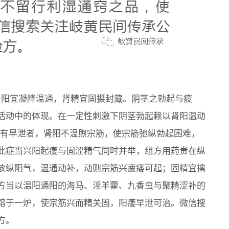
，肾阳宜凝降温通，肾精宜固摄封藏。阴茎之勃起与疲
活动中的体现。在一定性刺激下阴茎勃起赖以肾阳温动
伴有早泄者，肾阳不温煦宗筋，使宗筋弛纵勃起困难，
此症当兴阳起痿与固涩精气同时并举，组方用药贵在纵
放纵阳气，温通动补，动则宗筋兴疲痿可起；固精宜擒
方当以温阳通阳的海马、淫羊藿、九香虫与聚精涩补的
熔于一炉，使宗筋兴而精关固，阳痿早泄可治。微信搜
方。