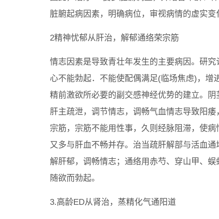
脏腑起病因素，明确病位，审视病情的虚实变
2精神忧郁从肝治，解郁通络荣宗筋
情志因素是导致青壮年发生的主要病因。研究
心不能勃起．不能使配偶满足(临场焦虑)，
精前激欲所必要的副交感神经优势的建立。阴
肝主疏泄，调节情志，调畅气血情志导致阳痿
宗筋，宗筋不能用性事，久则经脉阻滞，使病
又多与肝血不畅并存。治当疏肝解部与活血通
解肝郁，调畅情志；通络用赤芍、穿山甲、蜈
随欲而勃起。
3.高龄ED从肾治，蒸精化气通阳道