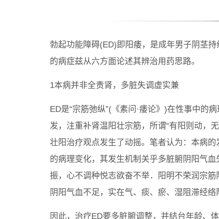
勃起功能障碍(ED)即阳痿，是成年男子阴茎
的病症兹从六方面论述其辨治用药思路。
1本病并非全责肾，多脏失调虚实兼
ED是“宗筋弛纵”(《素问·痿论》)在性事中
发，注重补肾温阳壮宗筋，所谓“有阳则动，
壮阳治疗观点发生了动摇。笔者认为：本病的
的病理变化，其发生机制关乎多脏腑阴阳气血
振，心不调种悦志欲奋不举．阳明不荣润宗筋
阴阳气血不足，实在气、痰、瘀、湿阻滞经络
因此，治疗ED要多脏腑调整，并结台年龄、