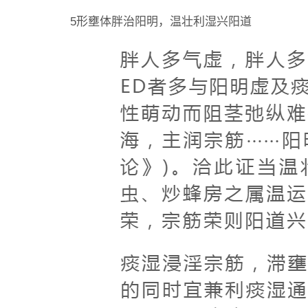
5形壅体胖治阳明，温壮利湿兴阳道