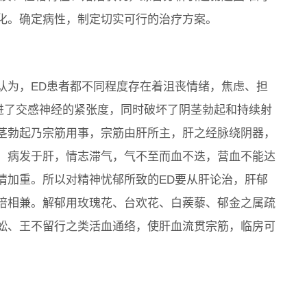
化。确定病性，制定切实可行的治疗方案。
认为，ED患者都不同程度存在着沮丧情绪，焦虑、担
增进了交感神经的紧张度，同时破坏了阴茎勃起和持续射
茎勃起乃宗筋用事，宗筋由肝所主，肝之经脉绕阴器，
，病发于肝，情志滞气，气不至而血不迭，营血不能达
情加重。所以对精神忧郁所致的ED要从肝论治，肝郁
培相兼。解郁用玫瑰花、台欢花、白蒺藜、郁金之属疏
蚣、王不留行之类活血通络，使肝血流贯宗筋，临房可