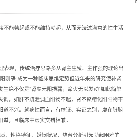
持续不能勃起或不能维持勃起，从而无法过满意的性生活
的病理表现，传统治疗思路多从肾主生殖、主作强的理论出
无阳则静”成为一种临床思维定势但近年来的研究使补肾
发生绝不仅是“肾虚元阳损弱，命火无以发动”如此简单
失调，如肝不疏泄调血阳物不起，肾不聚精化阳阳物不
阳道不兴。就病性而言，有虚证、实证之别，虚在脏腑
阳道，且临床中虚实交错相兼。
体质、性格特征、婚姻状况，综台分析引起勃起困难的