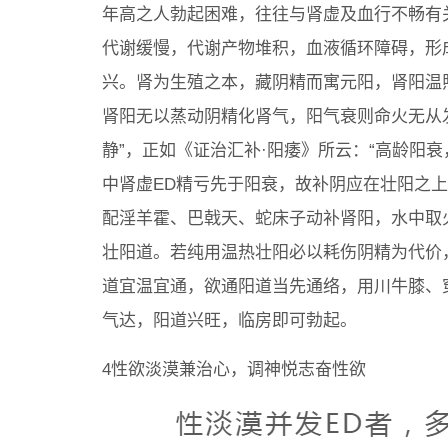
年高之人勃起困难，往往与肾虚及血行不畅有
代谢缓慢，代谢产物堆积，血液循环障碍，形
兴。肾为生殖之本，藏阴精而寓元阳，肾阳温
肾阳无以蒸动阴精化肾气，阳气衰则命火无从
静”，正如《证治汇补·阳痿》所云：“高龄阳
中肾虚ED精亏先于阳衰，故补阴应在壮阳之
配淫羊霍、巴戟天、蛇床子动补肾阳，水中取
壮阳道。若纯用温热壮阳必以耗伤阴精为代价
道宜温宜通，欲通阳道当先通络，用川牛膝、
气达，阳道兴旺，临房即可勃起。
4性欲淡漠兼治心，调神悦志奋性欲