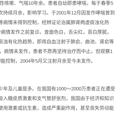
发作性咳嗽、气喘10年余。患者自幼即患哮喘，每于春季5
持续月余，影响学习。于2001年12月因发作哮喘曾到
等病情未得到控制，经辨证论治属肺肾两虚痰浊化热
份病情发作之前复诊。查面色白，舌尖红，苔白厚腻，
痰浊有化热趋势，即用自血注射于肺俞、曲池、肾俞等
月余，病情未发作，患者不愿再坚持治疗而中止。但观察1
能控制，2004年5月又注射月余至今未发作。
及儿童居多。在我国有1000～2000万患者正在遭受
吸入糖皮质激素和支气管舒张剂，我国由于经济和知识
使用激素或抗生素，造成严重副作用，甚至丧失劳动能