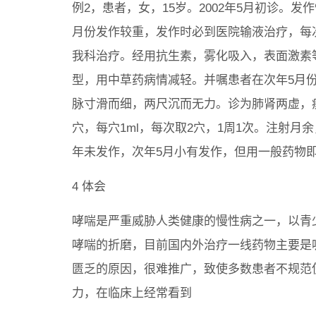
例2，患者，女，15岁。2002年5月初诊。
月份发作较重，发作时必到医院输液治疗，每次
我科治疗。经用抗生素，雾化吸入，表面激素
型，用中草药病情减轻。并嘱患者在次年5月
脉寸滑而细，两尺沉而无力。诊为肺肾两虚，
穴，每穴1ml，每次取2穴，1周1次。注射
年未发作，次年5月小有发作，但用一般药物即
4 体会
哮喘是严重威胁人类健康的慢性病之一，以青少年
哮喘的折磨，目前国内外治疗一线药物主要是
匮乏的原因，很难推广，致使多数患者不规范
力，在临床上经常看到