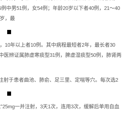
中男51例，女54例；年龄20岁以下者40例，21～40
5岁，最
例，10年以上者10例。其中病程最短者2年，最长者30
中医辨证属肺虚寒痰型31例，脾虚湿痰型50例，肺肾两
，快速注射于患者曲池、肺俞、足三里、定喘等穴。每次选2
”25mg一并注射，3天1次，连用3次，缓解后单用自血