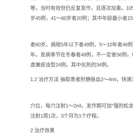
等，当时有效但仍反复发作，且逐次加重。105例
岁45例，41～60岁者20例；其中年龄最小者1
者60岁。病程5年以下者49例，5～10年者46
年。发病季节在冬春者49例，不一定者56例。
虚兼痰浊型24例。其中化热的34例。
1.2 治疗方法 抽取患者肘静脉血2～4ml
穴位，每穴注射1～2ml，发作期可加“强的松龙
注射1周1次，3个月为1个疗程。
2 治疗效果