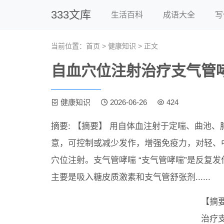
333文库
生活百科
成语大全
写
当前位置：
首页
>
健康知识
> 正文
自血穴位注射治疗支气管哮
健康知识
2026-06-26
424
摘要: 【摘要】 用自体血注射于定喘、曲池、
意，可控制或减少发作，增强免疫力，对轻、
穴位注射。支气管哮喘 “支气管哮喘”是反复
主要是吸入糖皮质激素和支气管舒张剂......
【摘
治疗