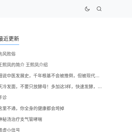
最近更新
伤风败俗
王熙凤的简介 王熙凤介绍
细说中医发展史，千年根基不会被推倒，但被现代医疗模式堵住出路
天冷发面，不要只放酵母！多加这3样，快速发酵，蓬松香软弹性十足
手诊
这里不通，你全身的健康都会垮掉
神秘汤治疗支气管哮喘
肾虚小信号