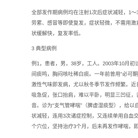
全部发作期病例均在注射1次后症状减轻，1～
劳累、感冒等即使复发，症状轻微，不需用激
状缓解快，复发率低。
3 典型病例
例1，患者，男，38岁，工人。2003年10
间痰鸣，胸闷咳吐稀白痰。一年前曾用“必可
激性气味即发病，尤以秋冬季节发作频繁。近
吸急促，张口抬肩，难以平卧，明显三凹征，
音。诊为“支气管哮喘”（脾虚湿痰型），给以自
状减轻，连用3次诸症控制，又连续单用自血
个穴位，坚持治疗3个月，后未再发作哮喘，