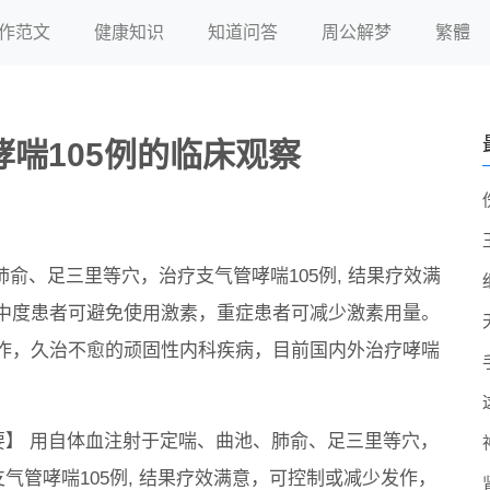
作范文
健康知识
知道问答
周公解梦
繁體
喘105例的临床观察
肺俞、足三里等穴，治疗支气管哮喘105例, 结果疗效满
中度患者可避免使用激素，重症患者可减少激素用量。
发作，久治不愈的顽固性内科疾病，目前国内外治疗哮喘
要】 用自体血注射于定喘、曲池、肺俞、足三里等穴，
支气管哮喘105例, 结果疗效满意，可控制或减少发作，