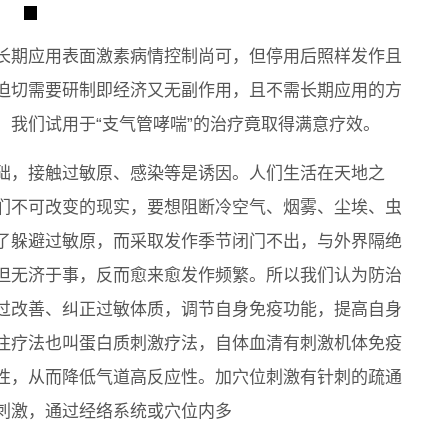
长期应用表面激素病情控制尚可，但停用后照样发作且
迫切需要研制即经济又无副作用，且不需长期应用的方
，我们试用于“支气管哮喘”的治疗竟取得满意疗效。
础，接触过敏原、感染等是诱因。人们生活在天地之
们不可改变的现实，要想阻断冷空气、烟雾、尘埃、虫
了躲避过敏原，而采取发作季节闭门不出，与外界隔绝
但无济于事，反而愈来愈发作频繁。所以我们认为防治
过改善、纠正过敏体质，调节自身免疫功能，提高自身
注疗法也叫蛋白质刺激疗法，自体血清有刺激机体免疫
性，从而降低气道高反应性。加穴位刺激有针刺的疏通
刺激，通过经络系统或穴位内多