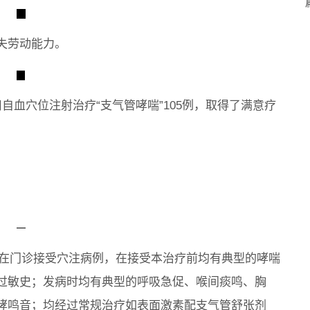
失劳动能力。
自血穴位注射治疗“支气管哮喘”105例，取得了满意疗
5年3月在门诊接受穴注病例，在接受本治疗前均有典型的哮喘
过敏史；发病时均有典型的呼吸急促、喉间痰鸣、胸
哮鸣音；均经过常规治疗如表面激素配支气管舒张剂