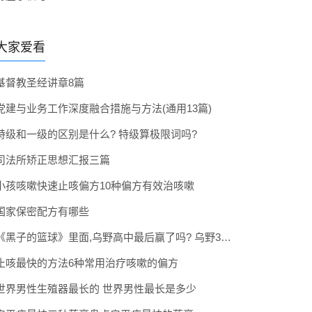
大家爱看
基督教圣经讲章8篇
党建与业务工作深度融合措施与方法(通用13篇)
特级和一级的区别是什么? 特级算极限词吗?
司法所矫正思想汇报三篇
小孩咳嗽快速止咳偏方10种偏方有效治咳嗽
国家保密配方有哪些
《黑子的篮球》里面,乌野高中最后赢了吗? 乌野3年拿到全国冠军了吗
止咳最快的方法6种常用治疗咳嗽的偏方
世界男性生殖器最长的 世界男性最长是多少