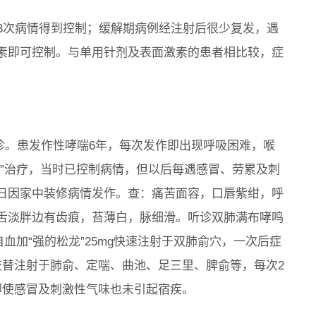
3次病情得到控制；缓解期病例经注射后很少复发，遇
素即可控制。与单用针剂及表面激素的患者相比较，症
月初诊。患发作性哮喘6年，每次发作即出现呼吸困难，喉
酮”治疗，当时已控制病情，但以后每遇感冒、劳累及刺
日因家中装修病情发作。查：痛苦面容，口唇紫绀，呼
舌淡胖边有齿痕，苔薄白，脉细滑。听诊双肺满布哮鸣
血加“强的松龙”25mg快速注射于双肺俞穴，一次后症
交替注射于肺俞、定喘、曲池、足三里、脾俞等，每次2
即使感冒及刺激性气味也未引起宿疾。