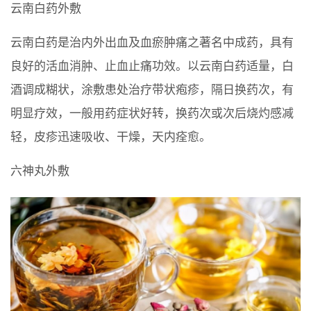
云南白药外敷
云南白药是治内外出血及血瘀肿痛之著名中成药，具有
良好的活血消肿、止血止痛功效。以云南白药适量，白
酒调成糊状，涂敷患处治疗带状疱疹，隔日换药次，有
明显疗效，一般用药症状好转，换药次或次后烧灼感减
轻，皮疹迅速吸收、干燥，天内痊愈。
六神丸外敷