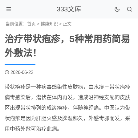
333文库
当前位置：
首页
>
健康知识
> 正文
治疗带状疱疹，5种常用药简易
外敷法！
2026-06-22
带状疱疹是一种病毒感染性皮肤病，由水痘－带状疱疹
病毒感染后，潜伏在体内再发，造成沿神经支配的皮肤
区出现带状排列的成簇疱疹，伴随神经痛。中医认为带
状疱疹是因为肝胆火盛及脾湿郁久，外感毒邪而发，采
用中药外敷可治疗此病。