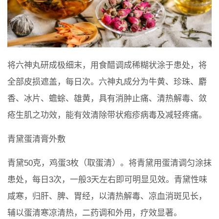
将六神丸研成极细末，用食醋调成稀糊状涂于患处，将
全部皮损遮盖，每日次。六神丸成分为牛黄、珍珠、麝
香、冰片、蟾蜍、雄黄，具有消肿止痛、清热解毒、敛
疮生肌之功效，能有效清除带状疱疹病毒及减轻疼痛。
青黛蛋清膏外敷
青黛50克，鸡蛋3枚（取蛋清）。将青黛用蛋清调匀涂抹
患处，每日3次，一般3天左右即可明显见效。青黛性味
咸寒，归肝、脾、胃经，以清热解毒、凉血消斑见长，
辅以蛋清寒凉清热，二药调和外用，疗效显著。