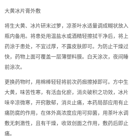
大黄冰片膏外敷
将生大黄、冰片研末过箩，凉茶叶水适量调成糊状放入
瓶内备用。将患处用温盐水或酒精轻擦拭干净后，将上
药涂于患处，不宜过厚，不露皮肤即可。为防止干燥过
快，药物上面可覆盖一层薄塑料膜。白天涂次，夜间睡
前涂次。
更换药物时，用棉棒轻轻将前次药痂擦掉即可。方中生
大黄，味苦性寒，有活血化瘀，消炎破积之功效，冰片
味辛凉微寒，开窍散郁，消炎止痛，本药局部应用有止
痛防腐的作用，在体外高浓度应用可抑菌，用茶叶水调
敷无刺激性，且有干燥，收敛创面之作用，敷药后即止
痛。