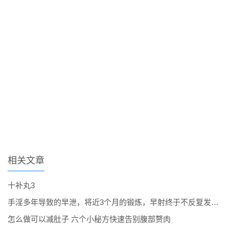
相关文章
十补丸3
手淫多年导致的早泄，将近3个月的锻炼，早射终于不反复发作了。
怎么做可以减肚子 六个小秘方快速告别腹部赘肉