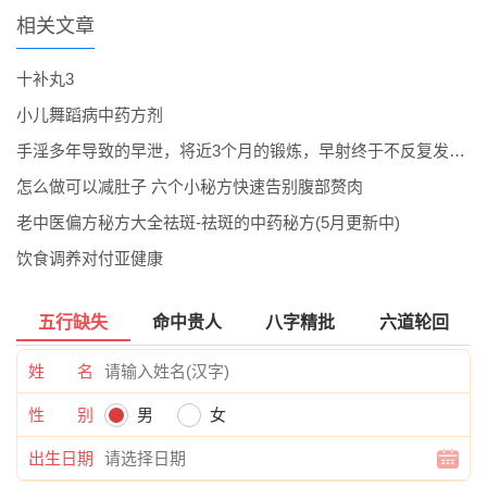
相关文章
十补丸3
小儿舞蹈病中药方剂
手淫多年导致的早泄，将近3个月的锻炼，早射终于不反复发作了。
怎么做可以减肚子 六个小秘方快速告别腹部赘肉
老中医偏方秘方大全祛斑-祛斑的中药秘方(5月更新中)
饮食调养对付亚健康
五行缺失
命中贵人
八字精批
六道轮回
姓 名
性 别
男
女
出生日期