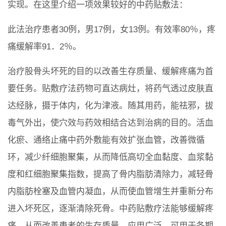
实现。在这里介绍一项效果较好的中药贴敷法：
此法治疗患者30例，男17例，女13例。有效率80％，疼
痛缓解率91．2％。
治疗股骨头坏死的目的以改善生存质量、缓解疼痛为首
要任务。贴敷疗法药物可直达病灶，将药气透过皮肤直
达经脉，摄于体内，化为津液。随其用药，能祛邪，拔
毒气外出，使穴效与药效相结合达到治病的目的。活血
化瘀、通络止痛中药外敷能有效扩张血管，改善微循
环，减少纤细胞聚集，从而降低高切全血黏度、血浆黏
度和红细胞聚集指数，提高了骨内脂肪清除力，减轻骨
内脂肪栓塞及血管内凝血，从而使血管增生并重新分布
进入坏死区，逐渐清除死骨。中药贴敷疗法能够缓解疼
痛，从而改善患者的生存质量，应用广泛，可用于各期