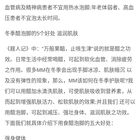
血管病及精神病患者不宜用热水泡脚;年老体弱者、高血
压患者不宜泡太长时间。
冬季醋泡脚的5个好处 滋润肌肤
《屐人记》中：“万般果醕，止咳生津”说的就是醋之功
效。日常生活中经常喝醋，可起到软化血管、消除疲劳
之作用。很多MM在冬季会出现手脚冰凉、肌肤暗沉 以
及没有弹性的现象，那么，MM该如何在冬季护肤呢?我
们可以用醋加水清洗肌肤，可使肌肤吸收到营养素，从
而起到增强肌肤活力、松软肌肤的效果;并且我们 还可以
用醋泡脚，可起到减压、强壮身体、滋润肌肤之功效。
下面我们就具体介绍下用食醋泡脚的五大好处：
强身健体