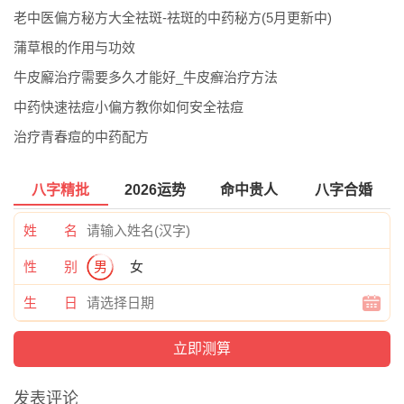
老中医偏方秘方大全祛斑-祛斑的中药秘方(5月更新中)
蒲草根的作用与功效
牛皮廨治疗需要多久才能好_牛皮癣治疗方法
中药快速祛痘小偏方教你如何安全祛痘
治疗青春痘的中药配方
八字精批
2026运势
命中贵人
八字合婚
姓 名
性 别
男
女
生 日
发表评论