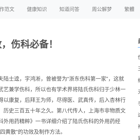
作范文
健康知识
知道问答
周公解梦
繁體
散，伤科必备！
夫陆士逵，字鸿淅，曾被誉为“浙东伤科第一家”，这就
武艺兼学伤科，所以也有学术界将陆氏伤科归于少林一
得以康复，后拜王为师，尽得医、武真传，后入杏林行
，历史三百五十年之久。第八代传人，上海市非物质文
科外用药精粹》一书详细介绍了陆氏伤科的外用药经
四黄散”的功效及制作方法。