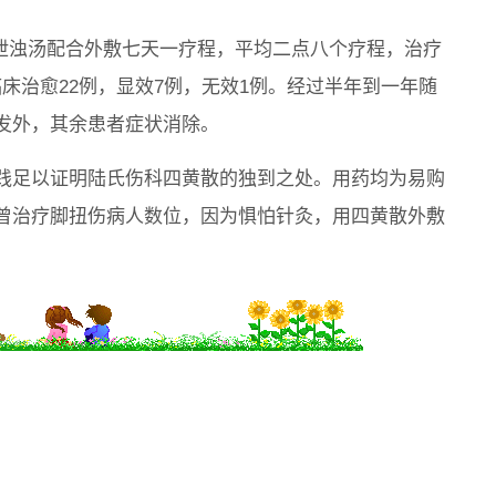
阳泄浊汤配合外敷七天一疗程，平均二点八个疗程，治疗
0。临床治愈22例，显效7例，无效1例。经过半年到一年随
发外，其余患者症状消除。
践足以证明陆氏伤科四黄散的独到之处。用药均为易购
曾治疗脚扭伤病人数位，因为惧怕针灸，用四黄散外敷