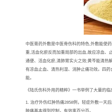
中医膏药外敷是中医骨伤科的特色,外敷能使药
重,活血化瘀反而加重局部的出血,故应凉血、
通便、活血化瘀,清肺胃实火之效;黄芩能清热解
有凉血止血、清热利湿、消肿止痛功效。四药
能。
《陆氏伤科外用药精粹》一书举例了大量的临
1. 治疗外伤红肿热痛2858例，轻症外敷一
肿痛基本得到控制，有效率百分百。