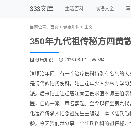
333文库
生活百科
成语大全
写
当前位置：
首页
>
健康知识
> 正文
350年九代祖传秘方四黄
健康知识
2026-06-17
584
清顺治年间，有一个治疗伤科特别有名气的大
是现代的陆氏伤科。陆士逵年少入少林寺学习
派。后来陆士逵迁居江南因伤求医拳师王伯瑞
医，自成一派，声名鹊起。至今以传至第九代
化遗产传承人陆念祖先生主编过一本《陆氏伤
验，今天我们就分享一个陆氏伤科的祖传秘方“