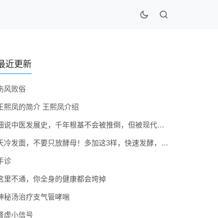
最近更新
伤风败俗
王熙凤的简介 王熙凤介绍
细说中医发展史，千年根基不会被推倒，但被现代医疗模式堵住出路
天冷发面，不要只放酵母！多加这3样，快速发酵，蓬松香软弹性十足
手诊
这里不通，你全身的健康都会垮掉
神秘汤治疗支气管哮喘
肾虚小信号