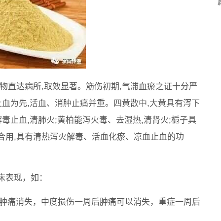
物直达病所,取效显著。筋伤初期,气滞血瘀之证十分严
止血为先,活血、消肿止痛并重。四黄散中,大黄具有泻下
毒止血,清肺火;黄柏能泻火毒、去湿热,清肾火;栀子具
合用,具有清热泻火解毒、活血化瘀、凉血止血的功
床表现，如：
天后肿痛消失，中度损伤一周后肿痛可以消失，重症一周后