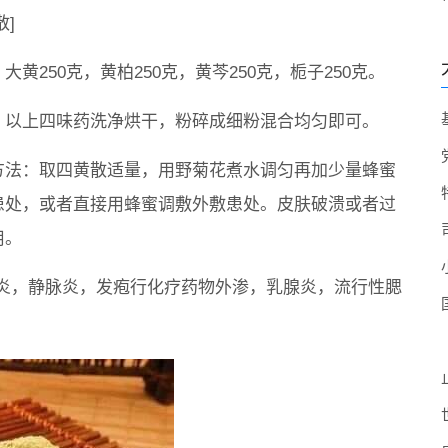
散]
大黄250克，黄柏250克，黄芩250克，栀子250克。
：以上四味药洗净烘干，粉碎成细粉混合均匀即可。
方法：取四黄散适量，用野菊花煮水调匀再加少量蜂蜜
患处，或者直接用蜂蜜调敷外敷患处。皮肤破溃或者过
用。
炎，静脉炎，发疱行化疗药物外渗，乳腺炎，流行性腮