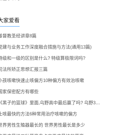
大家爱看
基督教圣经讲章8篇
党建与业务工作深度融合措施与方法(通用13篇)
特级和一级的区别是什么? 特级算极限词吗?
司法所矫正思想汇报三篇
小孩咳嗽快速止咳偏方10种偏方有效治咳嗽
国家保密配方有哪些
《黑子的篮球》里面,乌野高中最后赢了吗? 乌野3年拿到全国冠军了吗
止咳最快的方法6种常用治疗咳嗽的偏方
世界男性生殖器最长的 世界男性最长是多少