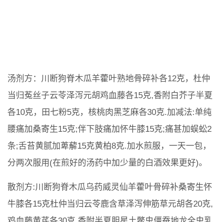
汤剂方：川断狗脊木瓜羊藿叶熟地骨碎补各12克，杜仲
当归菟丝子云苓泽泻元胡鸡血藤各15克,香附白芥子半夏
各10克，田七粉5克，核桃肉黑芝麻各30克.加减法:单纯
腰痛加桑寄生15克;伴下肢痛加怀牛膝15克;痛甚加蜈蚣2
条;舌苔黄腻加萆薢15克黄柏8克.加水煎服，一天一包，
分两次服用(在煎好的汤药中加少量的白酒效果更好)。
散剂方:川断狗脊木瓜乌药威灵仙羊藿叶骨碎补桑寄生怀
牛膝各15克杜仲当归云苓鹿含草泽泻伸筋草元胡各20克,
鸡血藤黄芪各30克,香附半夏胆星土鳖虫僵蚕地龙全虫乳