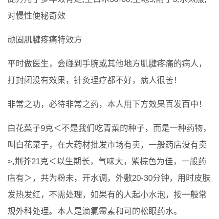
对慢性便秘奇效
顽固肌腱疼痛特效方
平时做医生，会碰到手腕或其他地方肌腱疼痛的病人，
打封闭没有效果，针灸理疗都不好，病人很苦！
非常之功，必待非常之药，本人用下方效果百发百中！
白花菜子9克＜不是我们吃青菜的种子，而是一种药物，
叫白花菜子，在大药材批发市场有卖，一般药店没有卖
>,荆芥21克＜以生期长，气味大，紫棕色为佳，一般药
店有＞，共为粉未，开水调，外敷20-30分钟，用时皮肤
发热发红，不需处理，如果有的人起小水泡，按一般常
规外科处理。本人是滴氯霉素和可的松眼药水。