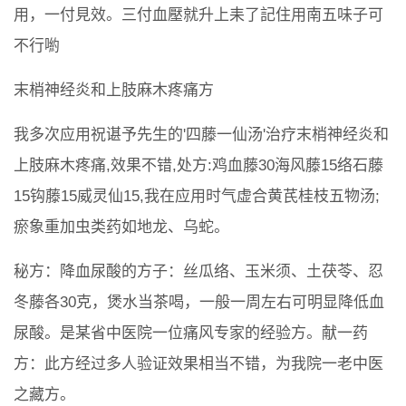
用，一付見效。三付血壓就升上耒了記住用南五味子可
不行喲
末梢神经炎和上肢麻木疼痛方
我多次应用祝谌予先生的'四藤一仙汤'治疗末梢神经炎和
上肢麻木疼痛,效果不错,处方:鸡血藤30海风藤15络石藤
15钩藤15威灵仙15,我在应用时气虚合黄芪桂枝五物汤;
瘀象重加虫类药如地龙、乌蛇。
秘方：降血尿酸的方子：丝瓜络、玉米须、土茯苓、忍
冬藤各30克，煲水当茶喝，一般一周左右可明显降低血
尿酸。是某省中医院一位痛风专家的经验方。献一药
方：此方经过多人验证效果相当不错，为我院一老中医
之藏方。