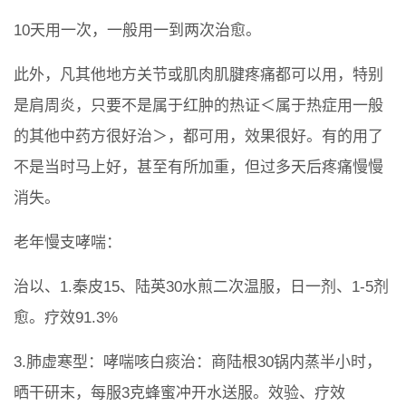
10天用一次，一般用一到两次治愈。
此外，凡其他地方关节或肌肉肌腱疼痛都可以用，特别
是肩周炎，只要不是属于红肿的热证＜属于热症用一般
的其他中药方很好治＞，都可用，效果很好。有的用了
不是当时马上好，甚至有所加重，但过多天后疼痛慢慢
消失。
老年慢支哮喘：
治以、1.秦皮15、陆英30水煎二次温服，日一剂、1-5剂
愈。疗效91.3%
3.肺虚寒型：哮喘咳白痰治：商陆根30锅内蒸半小时，
晒干研末，每服3克蜂蜜冲开水送服。效验、疗效