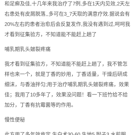
和足癣及佳,十几年来我治疗了7例,多在1天内见效,2天左
右患处有皮屑脱落,,多可在3_7天取的满意疗效.据说会有
20%左右的患者治愈后会反复发作,我没有遇到过,呵呵我
才看到征集验方，不知道能不能赶上趟了
哺乳期乳头皴裂疼痛
我才看到征集验方，不知道能不能赶上趟了，我不管怎
样也来一个，就是丁香的妙用，丁香适量，干燥后研成
细沫，与香油拌匀;用于治疗哺乳期乳头皴裂疼痛，效果
佳；我用了10多年了，效果没问题！看一下班竹给不给
加分，丁香有抗霉菌等的作用。
慢性便秘
此方用了多年效肯定,生白术30-60,生地5,附子3,水煎服,