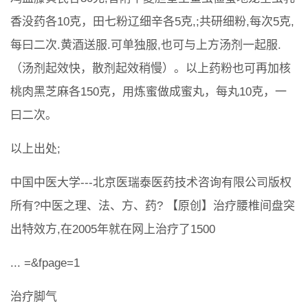
香没药各10克，田七粉辽细辛各5克,;共研细粉,每次5克,
每曰二次.黄酒送服.可单独服,也可与上方汤剂一起服.
（汤剂起效快，散剂起效稍慢）。以上药粉也可再加核
桃肉黑芝麻各150克，用炼蜜做成蜜丸，每丸10克，一
曰二次。
以上出处;
中国中医大学---北京医瑞泰医药技术咨询有限公司版权
所有?中医之理、法、方、药? 【原创】治疗腰椎间盘突
出特效方,在2005年就在网上治疗了1500
... =&fpage=1
治疗脚气