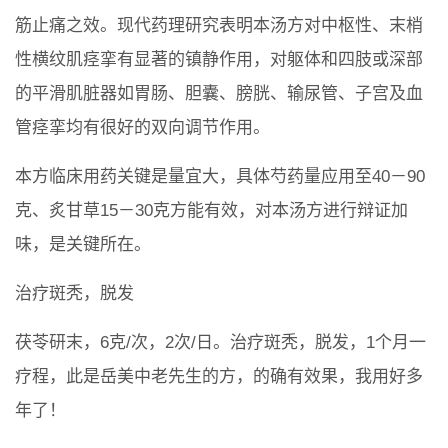
筋止痛之效。现代药理研究表明本汤方对中枢性、末梢
性横纹肌痉挛有显著的镇静作用，对躯体和四肢或深部
的平滑肌脏器如胃肠、胆囊、膀胱、输尿管、子宫及血
管痉挛均有很好的双向调节作用。
本方临床用药关键是量宜大，具体芍药量应用至40－90
克、炙甘草15－30克方能有效，对本汤方进行辩证加
味，是关键所在。
治疗斑秃，脱发
茯苓研末，6克/次，2次/日。治疗斑秃，脱发，1个月一
疗程，此是岳美中老先生的方，的确有效果，我用好多
年了！