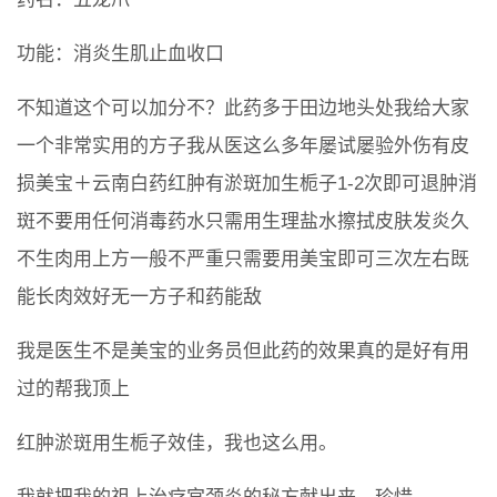
功能：消炎生肌止血收口
不知道这个可以加分不？此药多于田边地头处我给大家
一个非常实用的方子我从医这么多年屡试屡验外伤有皮
损美宝＋云南白药红肿有淤斑加生栀子1-2次即可退肿消
斑不要用任何消毒药水只需用生理盐水擦拭皮肤发炎久
不生肉用上方一般不严重只需要用美宝即可三次左右既
能长肉效好无一方子和药能敌
我是医生不是美宝的业务员但此药的效果真的是好有用
过的帮我顶上
红肿淤斑用生栀子效佳，我也这么用。