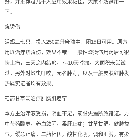
好，并推荐过几十人应用效果极佳，大家不妨试用一
下。
烧烫伤
活蝎三七只，投入250毫升麻油中，闭15日可用。原方
用以治疗烧烫伤，效果不错：一般性烧烫伤用药后可很
快止痛，三天之内结痂，7--10天掉痂。大面积未尝试
过。另外对蚊虫叮咬，无名肿毒，以及一般皮肤红肿发
热属实证者均有效果。
芍药甘草汤治疗腓肠肌痉挛
本方主治津液受损，阴血不足，筋脉失濡所致诸证。方
中芍药酸寒，养血敛阴，柔肝止痛；甘草甘温，健脾益
气，缓急止痛。二药相伍，酸甘化阴，调和肝脾，有柔