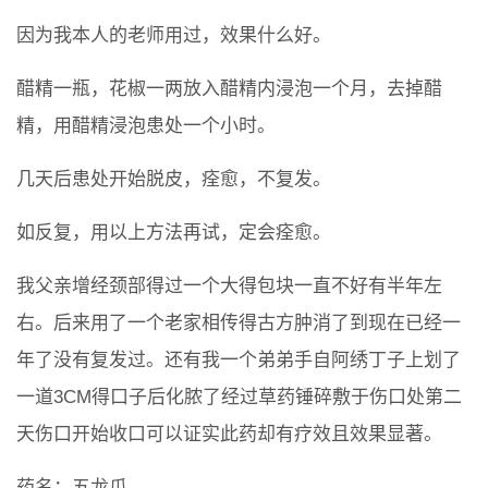
因为我本人的老师用过，效果什么好。
醋精一瓶，花椒一两放入醋精内浸泡一个月，去掉醋
精，用醋精浸泡患处一个小时。
几天后患处开始脱皮，痊愈，不复发。
如反复，用以上方法再试，定会痊愈。
我父亲增经颈部得过一个大得包块一直不好有半年左
右。后来用了一个老家相传得古方肿消了到现在已经一
年了没有复发过。还有我一个弟弟手自阿绣丁子上划了
一道3CM得口子后化脓了经过草药锤碎敷于伤口处第二
天伤口开始收口可以证实此药却有疗效且效果显著。
药名：五龙爪