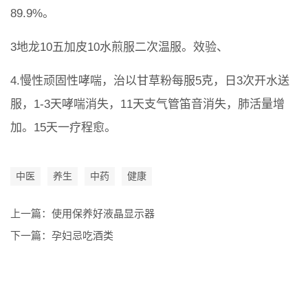
89.9%。
3地龙10五加皮10水煎服二次温服。效验、
4.慢性顽固性哮喘，治以甘草粉每服5克，日3次开水送
服，1-3天哮喘消失，11天支气管笛音消失，肺活量增
加。15天一疗程愈。
中医
养生
中药
健康
上一篇：
使用保养好液晶显示器
下一篇：
孕妇忌吃酒类