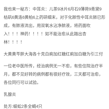
我也来一秘方：中耳炎：儿茶9冰片6月石9薄荷9青黛9
枯矾6黄连6黄柏6上药研细末，对于化脓性中耳炎脓已形
成，有脓液流出，用双氧水沾净脓液，将药面吹
入！！！神药！！！！如不能治愈从此踏出杏
林！！！！
大黄黄芩胖大海各十克白痢加红糖红痢加白糖为引三付
一位老中医所传，经治病例无一不愈，有些住院治疗半
月，都不见好转的病例都有很好疗效，三天都可治愈，
各位同行可以试验。
乳腺炎
处方:蜈蚣2条全蝎4只