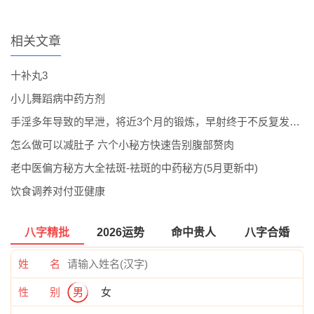
相关文章
十补丸3
小儿舞蹈病中药方剂
手淫多年导致的早泄，将近3个月的锻炼，早射终于不反复发作了。
怎么做可以减肚子 六个小秘方快速告别腹部赘肉
老中医偏方秘方大全祛斑-祛斑的中药秘方(5月更新中)
饮食调养对付亚健康
八字精批
2026运势
命中贵人
八字合婚
姓 名
性 别
男
女