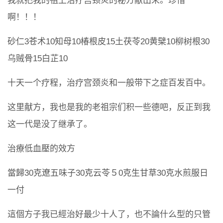
我就把我的祖上治疗宫颈炎的秘方献出来。珍惜
啊！！！
砂仁3苍术10知母10椿根皮15土茯苓20黄檗10柳树根30
乌贼骨15白芷10
十天一个疗程，治疗宫颈炎和一般带下之症百发百中。
这里献方，我也是我的老祖宗们积一些德吧，反正到我
这一代是没了继承了。
治療低血壓的效方
當歸30克遼五味子30克云苓５0克生甘草30克水煎服日
一付
這個方子我已經治好最少十人了，也不論什么型的只管