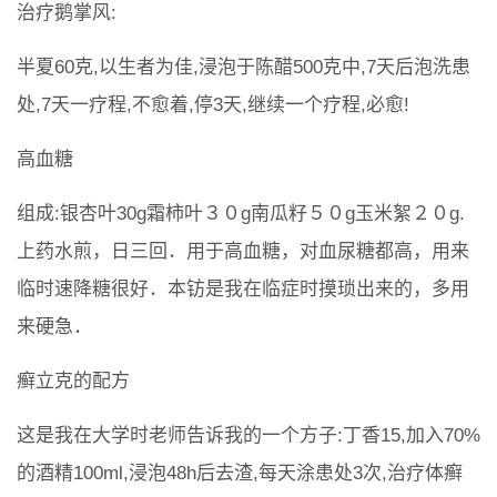
治疗鹅掌风:
半夏60克,以生者为佳,浸泡于陈醋500克中,7天后泡洗患
处,7天一疗程,不愈着,停3天,继续一个疗程,必愈!
高血糖
组成:银杏叶30g霜柿叶３０g南瓜籽５０g玉米絮２０g.
上药水煎，日三回．用于高血糖，对血尿糖都高，用来
临时速降糖很好．本钫是我在临症时摸琐出来的，多用
来硬急．
癣立克的配方
这是我在大学时老师告诉我的一个方子:丁香15,加入70%
的酒精100ml,浸泡48h后去渣,每天涂患处3次,治疗体癣