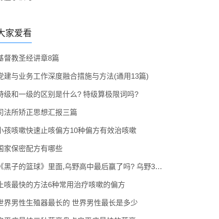
大家爱看
基督教圣经讲章8篇
党建与业务工作深度融合措施与方法(通用13篇)
特级和一级的区别是什么? 特级算极限词吗?
司法所矫正思想汇报三篇
小孩咳嗽快速止咳偏方10种偏方有效治咳嗽
国家保密配方有哪些
《黑子的篮球》里面,乌野高中最后赢了吗? 乌野3年拿到全国冠军了吗
止咳最快的方法6种常用治疗咳嗽的偏方
世界男性生殖器最长的 世界男性最长是多少