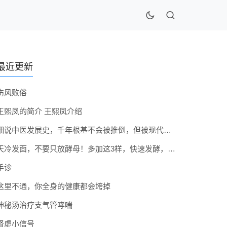
最近更新
伤风败俗
王熙凤的简介 王熙凤介绍
细说中医发展史，千年根基不会被推倒，但被现代医疗模式堵住出路
天冷发面，不要只放酵母！多加这3样，快速发酵，蓬松香软弹性十足
手诊
这里不通，你全身的健康都会垮掉
神秘汤治疗支气管哮喘
肾虚小信号