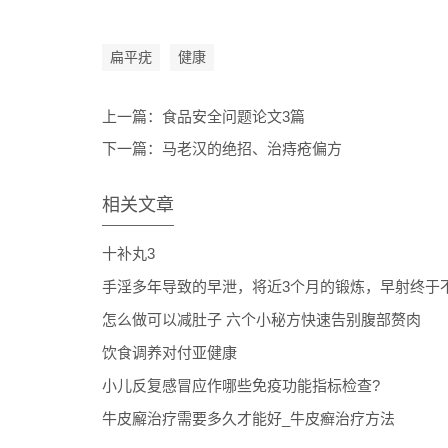
扁平疣
健康
上一篇：
食品安全问题论文3篇
下一篇：
马老汉的绝招、治痔疮偏方
相关文章
十补丸3
手淫多年导致的早泄，将近3个月的锻炼，早射终于
怎么做可以减肚子 六个小秘方快速告别腹部赘肉
饮食调养对付亚健康
小儿反复感冒应作哪些免疫功能指标检查?
牛皮廨治疗需要多久才能好_牛皮癣治疗方法