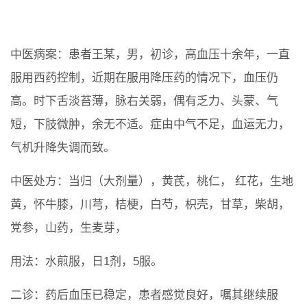
中医病案：患者王某，男，初诊，高血压十余年，一直
服用西药控制，近期在服用降压药的情况下，血压仍
高。时下舌淡苔薄，脉右关弱，偶有乏力、头蒙、气
短，下肢微肿，余无不适。症由中气不足，血运无力，
气机升降失调而致。
中医处方：当归（大剂量），黄芪，桃仁， 红花，生地
黄，怀牛膝，川芎，桔梗，白芍，枳壳，甘草，柴胡，
党参，山药，生麦芽，
用法：水煎服，日1剂，5服。
二诊：药后血压已稳定，患者感觉良好，嘱其继续服