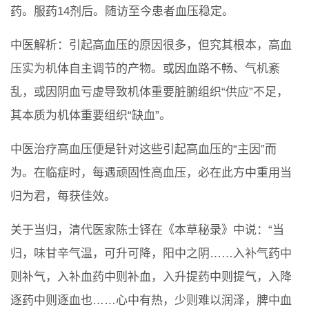
药。服药14剂后。随访至今患者血压稳定。
中医解析：引起高血压的原因很多，但究其根本，高血
压实为机体自主调节的产物。或因血路不畅、气机紊
乱，或因阴血亏虚导致机体重要脏腑组织“供应”不足，
其本质为机体重要组织“缺血”。
中医治疗高血压便是针对这些引起高血压的“主因”而
为。在临症时，每遇顽固性高血压，必在此方中重用当
归为君，每获佳效。
关于当归，清代医家陈士铎在《本草秘录》中说：“当
归，味甘辛气温，可升可降，阳中之阴……入补气药中
则补气，入补血药中则补血，入升提药中则提气，入降
逐药中则逐血也……心中有热，少则难以润泽，脾中血