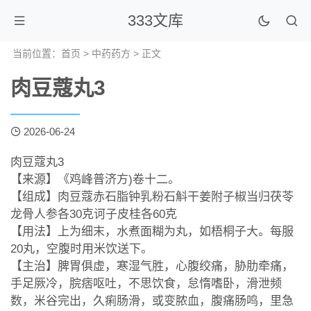
333文库
当前位置：
首页
>
中药药方
> 正文
肉豆蔻丸3
2026-06-24
肉豆蔻丸3
【来源】《鸡峰普济方)卷十二。
【组成】肉豆蔻赤石脂钟乳粉石斛干姜附子椒当归茯苓
龙骨人参各30克诃子皮桂各60克
【用法】上为细末，水煮面糊为丸，如梧桐子大。每服
20丸，空腹时用米饮送下。
【主治】脾胃俱虚，寒湿气胜，心腹绞痛，胁肋牵痛，
手足厥冷，脘痞呕吐，不思饮食，怠惰嗜卧，滑泄频
数，米谷完出，久痢肠滑，或变脓血，腹痛肠鸣，里急