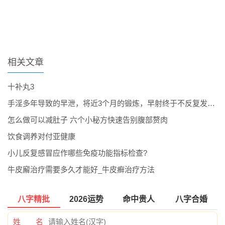
相关文章
十补丸3
手淫多年导致的早泄，将近3个月的锻炼，早射终于不反复发作了。
怎么做可以减肚子 六个小秘方快速告别腹部赘肉
饮食调养对付亚健康
小儿反复感冒应作哪些免疫功能指标检查?
牛皮廨治疗需要多久才能好_牛皮癣治疗方法
八字精批
2026运势
命中贵人
八字合婚
姓 名