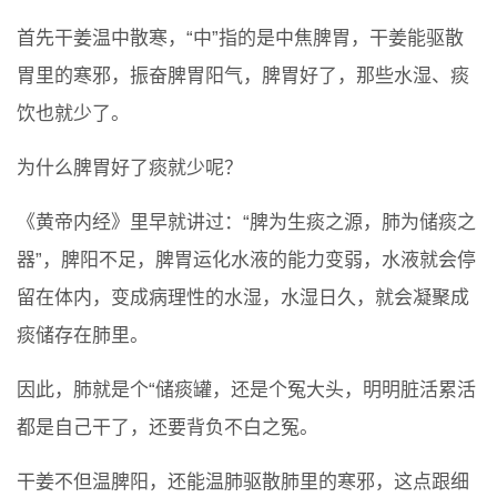
首先干姜温中散寒，“中”指的是中焦脾胃，干姜能驱散
胃里的寒邪，振奋脾胃阳气，脾胃好了，那些水湿、痰
饮也就少了。
为什么脾胃好了痰就少呢？
《黄帝内经》里早就讲过：“脾为生痰之源，肺为储痰之
器”，脾阳不足，脾胃运化水液的能力变弱，水液就会停
留在体内，变成病理性的水湿，水湿日久，就会凝聚成
痰储存在肺里。
因此，肺就是个“储痰罐，还是个冤大头，明明脏活累活
都是自己干了，还要背负不白之冤。
干姜不但温脾阳，还能温肺驱散肺里的寒邪，这点跟细