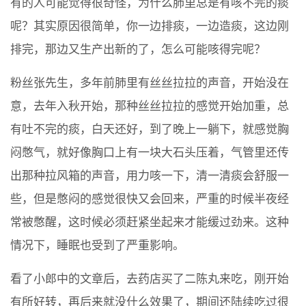
有的人可能觉得很奇怪，为什么肺里总是有咳不完的痰
呢？其实原因很简单，你一边排痰，一边造痰，这边刚
排完，那边又生产出新的了，怎么可能咳得完呢？
粉丝张先生，多年前肺里有丝丝拉拉的声音，开始没在
意，去年入秋开始，那种丝丝拉拉的感觉开始加重，总
有吐不完的痰，白天还好，到了晚上一躺下，就感觉胸
闷憋气，就好像胸口上有一块大石头压着，气管里还传
出那种拉风箱的声音，用力咳一下，清一清痰会舒服一
些，但是憋闷的感觉很快又会回来，严重的时候半夜经
常被憋醒，这时候必须赶紧坐起来才能缓过劲来。这种
情况下，睡眠也受到了严重影响。
看了小郎中的文章后，去药店买了二陈丸来吃，刚开始
有所好转，再后来就没什么效果了，期间还陆续吃过很