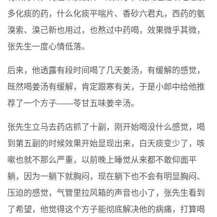
多化痰的药，什么化痰平喘片、香砂六君丸，西药的氨
溴索、溴己新也用过，也熬过中药喝，效果微乎其微，
张先生一度心情低落。
后来，他透露有段时间喝了几天姜汤，有缓解的感觉，
既然喝姜汤有缓解，肯定跟寒有关，于是小郎中给他推
荐了一个方子——苓甘五味姜辛汤。
张先生立马去药店抓了十副，刚开始喝没什么感觉，喝
到第五副的时候效果开始显现出来，白天痰变少了，咳
嗽也就不那么严重，以前晚上睡觉从来都不敢仰面平
躺，因为一躺下就胸闷，现在躺下也不会有明显胸闷、
压迫的感觉，气管里拉风箱的声音也小了，张先生看到
了希望，他觉得这个方子能彻底解决他的病痛，打算喝