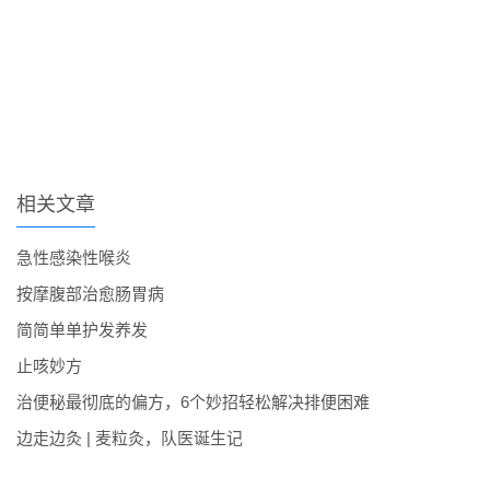
相关文章
急性感染性喉炎
按摩腹部治愈肠胃病
简简单单护发养发
止咳妙方
治便秘最彻底的偏方，6个妙招轻松解决排便困难
边走边灸 | 麦粒灸，队医诞生记