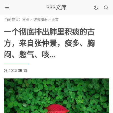
333文库
当前位置：
首页
>
健康知识
> 正文
一个彻底排出肺里积痰的古
方，来自张仲景，痰多、胸
闷、憋气、咳...
2026-06-19