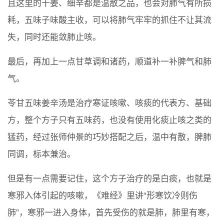
且这里的干姜、细辛都是温散之品，也会对肺气有所损
耗，五味子味酸主收，可以将肺气牢牢的抓住不让其流
失，同时还能敛肺止咳。
最后，再加上一点甘草调和诸药，顺道补一补脾气和肺
气。
苓甘五味姜辛汤是治疗寒证咳嗽、咳痰的代表方、基础
方，整个方子只有五味药，也没有使用化痰止咳之类的
猛药，经过张师仲景的巧妙搭配之后，温中有散，脾肺
同调，标本兼治。
但是有一点需要记住，这个方子治疗的是白痰，也就是
寒邪入体引起的咳嗽，《难经》里讲“形寒饮冷则伤
肺”，寒邪一进入身体，首先受伤的就是肺，肺里有寒，