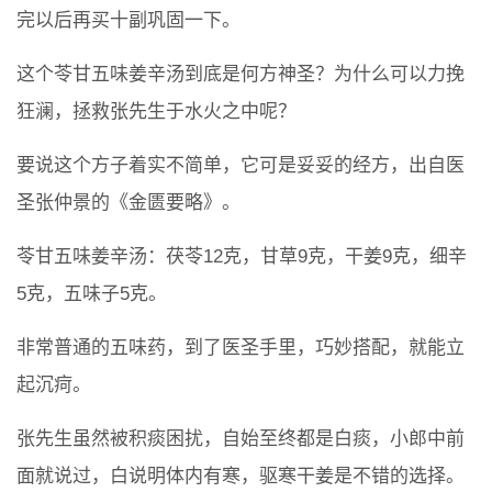
完以后再买十副巩固一下。
这个苓甘五味姜辛汤到底是何方神圣？为什么可以力挽
狂澜，拯救张先生于水火之中呢？
要说这个方子着实不简单，它可是妥妥的经方，出自医
圣张仲景的《金匮要略》。
苓甘五味姜辛汤：茯苓12克，甘草9克，干姜9克，细辛
5克，五味子5克。
非常普通的五味药，到了医圣手里，巧妙搭配，就能立
起沉疴。
张先生虽然被积痰困扰，自始至终都是白痰，小郎中前
面就说过，白说明体内有寒，驱寒干姜是不错的选择。