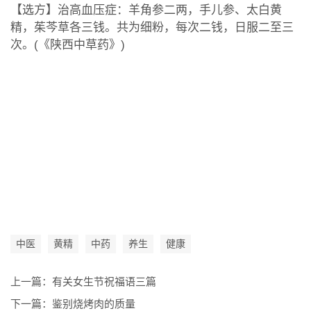
【选方】治高血压症：羊角参二两，手儿参、太白黄
精，茱芩草各三钱。共为细粉，每次二钱，日服二至三
次。(《陕西中草药》)
中医
黄精
中药
养生
健康
上一篇：
有关女生节祝福语三篇
下一篇：
鉴别烧烤肉的质量