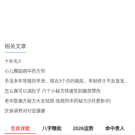
相关文章
十补丸3
小儿舞蹈病中药方剂
手淫多年导致的早泄，将近3个月的锻炼，早射终于不反复发作了。
怎么做可以减肚子 六个小秘方快速告别腹部赘肉
老中医偏方秘方大全祛斑-祛斑的中药秘方(5月更新中)
饮食调养对付亚健康
生肖详批
八字精批
2026运势
命中贵人