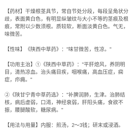
【药材】干燥根茎具节，常自节处分段，每段呈角状分
歧，表面黄白色，有明显纵皱纹与大小不等的茎痕及根
痕，常附以少数须根。质较软，断面淡黄白色。气无，
味微苦。
【性味】《陕西中草药》："味甘微苦，性凉。"
【功用主治】①《陕西中草药》："平肝熄风，养阴明
目，清热凉血。治头痛目疾，咽喉痛，高血压症，痫
症，疖痈。"
②《陕甘宁青中草药选》："补脾润肺，生津。治肺结
核，病后虚弱，口渴，神经衰弱，肝阳头痛，食欲不
振，腰腿酸软，糖尿病。"
【用法与用量】内服：煎汤，2～3钱；研末或浸酒。