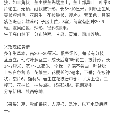
狭，如羊角状。茎由根茎先端生出，茎上部具叶。叶常3
片轮生，无柄，线状披针形，长5～10厘米，侧脉上生乳
突状短刺毛。花腋生，花被钟状，裂片6，紫堇色，具深
紫色斑点；雄蕊6；子房上位，3室，每室有胚珠2～6
颗。浆果红色，球形，径约5毫米。
生于高山林下。分布陕西。甘肃、青海、四川等地。
②玫瑰红黄精
多年生草本，高20～30厘米。根茎细长，每节有分枝。
茎直立。幼时叶多互生，成长后常3叶轮生；披针形，长
3～7厘米，宽7～10毫米，全缘，先端不卷曲，叶背脉
上被白色茸毛。花腋生，花梗长约7毫米，下垂；花被钟
状，裂片6；雄蕊6，着生在花被管中部；子房上位，三
棱形，花柱长，柱头3裂。浆果球形。花期夏季。
分布新疆、陕西等地。
【采集】夏、秋间采挖，去须根，洗净，以开水烫后晒
干。