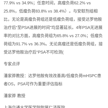
77.9% vs 34.9%；任意时间，高瘤负荷62.2% vs
25.8%，低瘤负荷83.8% vs 38.4%）。与安慰剂组相
比，无论是高瘤负荷组还是低瘤负荷组，接受达罗他胺
治疗后“至PSA进展的时间”均显著延长。4年PSA无进展
率的对比方面，高瘤负荷组为65.8% vs 27.0%；低瘤负
荷组为91.7% vs 36.3%。无论高瘤还是低瘤负荷组，接
受达罗他胺治疗后“PSA不可检测(
专家点评
潘家骅教授：达罗他胺有效改善高/低瘤负荷mHSPC患
者OS，PSA可作为重要评估指标
潘家骅 教授
上海交通大学医学院附属仁济医院