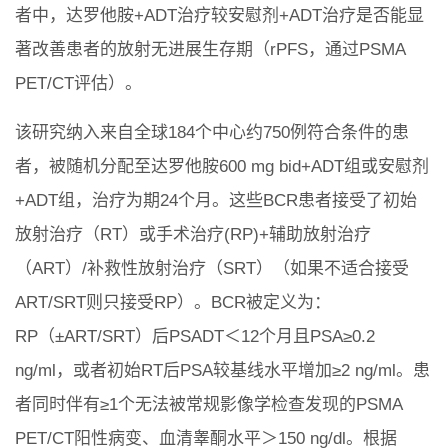
者中，达罗他胺+ADT治疗较安慰剂+ADT治疗是否能显
著改善患者的放射无进展生存期（rPFS，通过PSMA
PET/CT评估）。
该研究纳入来自全球184个中心约750例符合条件的患
者，被随机分配至达罗他胺600 mg bid+ADT组或安慰剂
+ADT组，治疗为期24个月。这些BCR患者接受了初始
放射治疗（RT）或手术治疗(RP)+辅助放射治疗
（ART）/补救性放射治疗（SRT）（如果不适合接受
ART/SRT则只接受RP）。BCR被定义为：
RP（±ART/SRT）后PSADT＜12个月且PSA≥0.2
ng/ml，或者初始RT后PSA较基线水平增加≥2 ng/ml。患
者同时伴有≥1个无法被常规影像学检查发现的PSMA
PET/CT阳性病变、血清睾酮水平＞150 ng/dl。根据