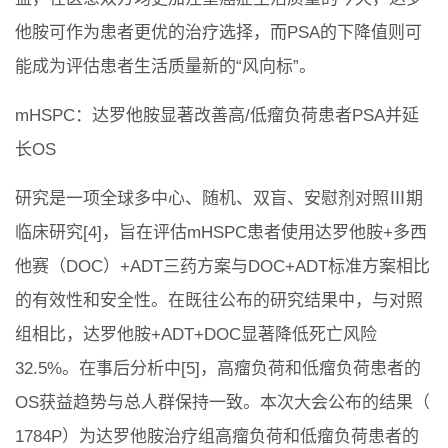
他胺可作为患者更优的治疗选择，而PSA的下降值则可
能成为评估患者生活质量新的“风向标”。
mHSPC：达罗他胺显著改善高/低瘤负荷患者PSA并延
长OS
研究是一项全球多中心、随机、双盲、安慰剂对照Ⅲ期
临床研究[4]，旨在评估mHSPC患者使用达罗他胺+多西
他赛（DOC）+ADT三药方案与DOC+ADT标准方案相比
的有效性和安全性。在既往公布的研究结果中，与对照
组相比，达罗他胺+ADT+DOC显著降低死亡风险
32.5%。在事后分析中[5]，高瘤负荷和低瘤负荷患者的
OS获益趋势与总人群保持一致。本次大会公布的结果（
1784P）为达罗他胺治疗组高瘤负荷和低瘤负荷患者的