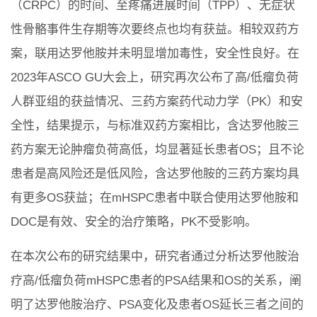
（CRPC）的时间、至疼痛进展时间（TPP）、无症状
性骨骼事件生存期等次要终点也均有获益。相较双药方
案，联用达罗他胺并未明显增加毒性，安全性良好。在
2023年ASCO GU大会上，研究再次公布了高/低瘤负荷
人群亚组的获益情况、三药方案药代动力学（PK）和安
全性，结果提示，与标准双药方案相比，含达罗他胺三
药方案无论肿瘤负荷高低，均显著延长患者OS；且不论
患者是高风险还是低风险，含达罗他胺的三药方案均具
有更多OS获益；在mHSPC患者中联合使用达罗他胺和
DOC是有效、安全的治疗策略，PK不受影响。
在本次公布的研究结果中，研究者通过分析达罗他胺治
疗高/低瘤负荷mHSPC患者的PSA结果和OS的关系，阐
明了达罗他胺治疗、PSA变化及患者OS延长三者之间的