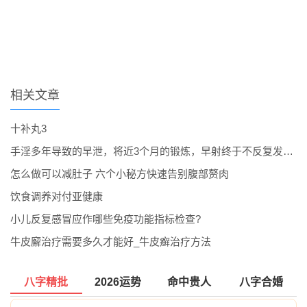
相关文章
十补丸3
手淫多年导致的早泄，将近3个月的锻炼，早射终于不反复发作了。
怎么做可以减肚子 六个小秘方快速告别腹部赘肉
饮食调养对付亚健康
小儿反复感冒应作哪些免疫功能指标检查?
牛皮廨治疗需要多久才能好_牛皮癣治疗方法
八字精批
2026运势
命中贵人
八字合婚