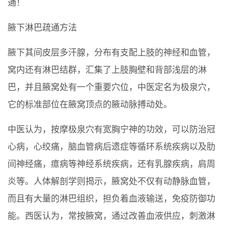
通！
腋下淋巴疏通方法
腋下其间皮层多汗腺，分布有支配上肢的神经和血管，
窝内还有淋巴结群，汇集了上肢胸壁和背部浅层的淋
巴，并且腋窝处有一个重要穴位，中医定名为极泉穴，
它的标准部位在腋窝顶点的腋动脉搏动处。
中医认为，按摩极泉穴有宽胸宁神的功效，可以防治冠
心病，心绞痛，脑血管病后遗症等循环系统疾病以及肋
间神经痛，癔病等神经系统疾病，还有乳腺疾病，肩周
炎等。人体解剖学则揭示，腋窝处不仅有动静脉血管，
而且有大量的淋巴组织，担负着血液输送，免疫防御功
能。西医认为，常按腋窝，通过改善血液供应，刺激淋