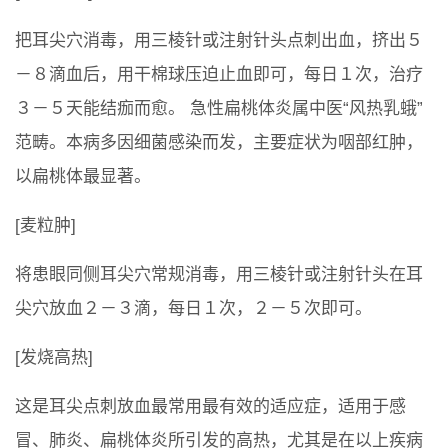
把耳尖穴消毒，用三棱针或注射针头点刺出血，挤出５
－８滴血后，用干棉球压迫止血即可，每日１次，治疗
３－５天能结痂而愈。 急性扁桃体炎属中医“风热乳蛾”
范畴。本病多因细菌感染而发，主要症状为咽部红肿，
以扁桃体最显著。
[麦粒肿]
将患眼同侧耳尖穴常规消毒，用三棱针或注射针头在耳
尖穴放血２－３滴，每日１次，２－５次即可。
[发烧高热]
这是耳尖点刺放血最常用最有效的适应症，适用于感
冒、肺炎、扁桃体炎所引发的高热，尤其是在以上疾病