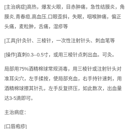
[主治病症]高热，爆发火眼，目赤肿痛，急性结膜炎，角
膜炎,青春痘,高血压,口眼歪斜，失眠，咽喉肿痛，偏正
头痛，麦粒肿，舌痛，湿疹等
[工具]针灸针、三棱针，一次性注射针头、刺血笔等
[操作]直刺0.3--0.5寸，或用三棱针点刺出血。可灸。
局部用75%酒精棉球常规消毒，用三棱针或注射针头对
准耳尖穴，左手揉按，使局部充血，右手持针速刺，用
酒精棉球擦其针孔，左手反复挤压，如此数次，出血量
达3-5滴即可。
主治病症：
[口唇疱疹]