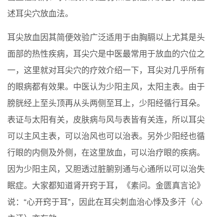
述耳尖穴放血法。
耳尖放血因其简便效验广泛适用于由胸膈以上尤其是头
面部的热性疾病，耳尖穴是中医最常用于放血的穴位之
一，这里就对耳尖穴的疗效介绍一下，耳尖对几乎所有
的眼病都有效果。中医认为少阳主风，太阳主表。由于
膀胱经上至头顶再从头两侧至耳上，少阳经循行耳朵。
表证与太阳有关，皮肤病与风与表皆有关连，所以耳尖
可以主风主表，可以治风也可以治表。另外少阳经也循
行眼的内侧及外侧，在这里放血，可以治疗眼的疾病。
因为少阳主风，又胆透过脏腑别通与心通所以可以治失
眠症。大家都知道肾开窍于耳，《素问。金匮真言论》
说：“心开窍于耳”，因此在耳尖刺血治心悸及多汗（心