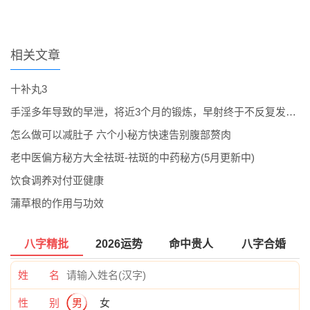
相关文章
十补丸3
手淫多年导致的早泄，将近3个月的锻炼，早射终于不反复发作了。
怎么做可以减肚子 六个小秘方快速告别腹部赘肉
老中医偏方秘方大全祛斑-祛斑的中药秘方(5月更新中)
饮食调养对付亚健康
蒲草根的作用与功效
八字精批
2026运势
命中贵人
八字合婚
姓 名
性 别
男
女