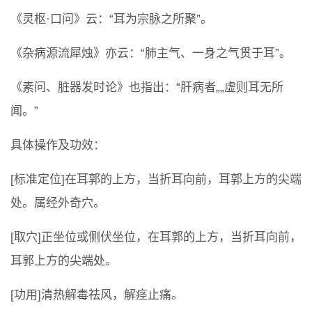
《灵枢·口问》云：“耳为宗脉之所聚”。
《杂病源流犀烛》亦云：“肺主气、一身之气贯于耳”。
《素问、脏器发时论》也指出：“肝病者„„虚则耳无所
闻。”
具体操作及功效：
[标准定位]在耳郭的上方，当折耳向前，耳郭上方的尖端
处。属经外奇穴。
[取穴]正坐位或侧伏坐位，在耳郭的上方，当折耳向前，
耳郭上方的尖端处。
[功用]清热解毒祛风，解痉止痛。