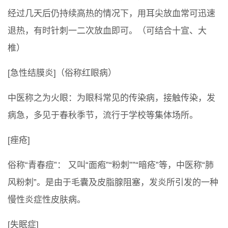
经过几天后仍持续高热的情况下，用耳尖放血常可迅速
退热，有时针刺一二次放血即可。（可结合十宣、大
椎）
[急性结膜炎]（俗称红眼病）
中医称之为火眼：为眼科常见的传染病，接触传染，发
病急，多见于春秋季节，流行于学校等集体场所。
[痤疮]
俗称“青春痘”： 又叫“面疱”“粉刺””“暗疮”等，中医称“肺
风粉刺”。是由于毛囊及皮脂腺阻塞，发炎所引发的一种
慢性炎症性皮肤病。
[失眠症]