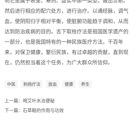
明它是属于表里、寒热、虚实中那一类型，做出诊断。
然后进行相应的配穴处方，进行治疗。以通经脉，调气
血，使阴阳归于相对平衡，使脏腑功能趋于调和，从而
达到防治疾病的目的。舌下取栓疗法是祖国医学遗产的
一部分，也是我国特有的一种民族医疗方法。干百年
来，对保卫健康，繁衍民族，有过卓越的贡献，直到现
在，仍然担当着这个任务，为广大群众所信仰。
中医
刺络疗法
放血
健康
养生
上一篇：
喝艾叶水治便秘
下一篇：
石草鞋的作用与功效