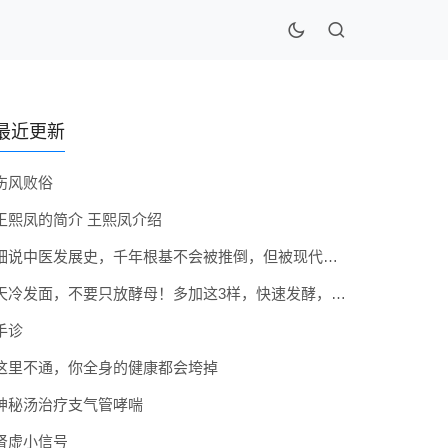
最近更新
伤风败俗
王熙凤的简介 王熙凤介绍
细说中医发展史，千年根基不会被推倒，但被现代医疗模式堵住出路
天冷发面，不要只放酵母！多加这3样，快速发酵，蓬松香软弹性十足
手诊
这里不通，你全身的健康都会垮掉
神秘汤治疗支气管哮喘
肾虚小信号