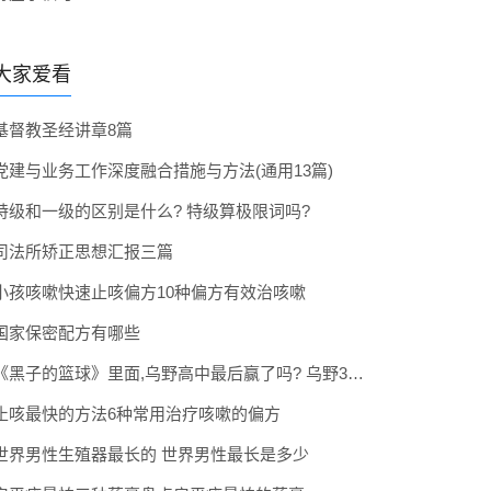
大家爱看
基督教圣经讲章8篇
党建与业务工作深度融合措施与方法(通用13篇)
特级和一级的区别是什么? 特级算极限词吗?
司法所矫正思想汇报三篇
小孩咳嗽快速止咳偏方10种偏方有效治咳嗽
国家保密配方有哪些
《黑子的篮球》里面,乌野高中最后赢了吗? 乌野3年拿到全国冠军了吗
止咳最快的方法6种常用治疗咳嗽的偏方
世界男性生殖器最长的 世界男性最长是多少