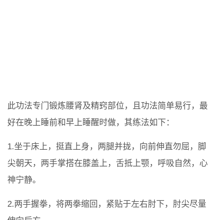
此功法专门锻炼腰肾及精窍部位，且功法简单易行，最
好在晚上睡前和早上睡醒时做，其练法如下：
1.坐于床上，挺直上身，两腿并拢，向前伸直勿屈，脚
尖朝天，两手掌搭在膝盖上，舌抵上颚，呼吸自然，心
神宁静。
2.两手握拳，将两拳缩回，紧贴于左右肘下，肘尖尽量