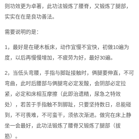
则功效更为卓著，此功法锻炼了腰脊，又锻炼了腿部，
实实在在是良功善法。
需要说明的是：
1，最好是在硬木板床，动作宜慢不宜快，初做10遍为
度，以后再慢慢增加，不疲劳为好，最好30遍。
2，当低头弯腰，手指与脚趾接触时，俩腿要伸直，不可
弯曲，此时后腰部与俩腿弯必定发酸，会阴部必定拉
紧，必定和床相互摩擦（此即治遗精，尿急之特效
处），若苦于手指触不到脚趾，只要坚持数日，总能碰
到，不可畏难，不可蛮干，须依次渐进。做完在床上静
坐一会最好，此功法锻炼了腰脊又锻炼了腿部（拔
筋）。