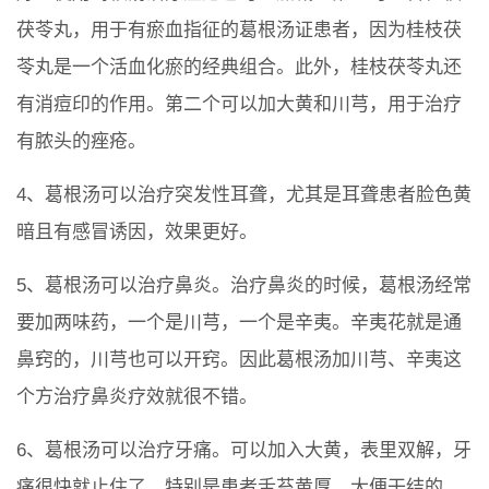
茯苓丸，用于有瘀血指征的葛根汤证患者，因为桂枝茯
苓丸是一个活血化瘀的经典组合。此外，桂枝茯苓丸还
有消痘印的作用。第二个可以加大黄和川芎，用于治疗
有脓头的痤疮。
4、葛根汤可以治疗突发性耳聋，尤其是耳聋患者脸色黄
暗且有感冒诱因，效果更好。
5、葛根汤可以治疗鼻炎。治疗鼻炎的时候，葛根汤经常
要加两味药，一个是川芎，一个是辛夷。辛夷花就是通
鼻窍的，川芎也可以开窍。因此葛根汤加川芎、辛夷这
个方治疗鼻炎疗效就很不错。
6、葛根汤可以治疗牙痛。可以加入大黄，表里双解，牙
痛很快就止住了。特别是患者舌苔黄厚、大便干结的