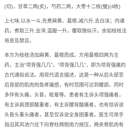
(切)，甘草二两(炙)，芍药二两，大枣十二枚(璧)(4枚)
上七味,以水一斗,先煮麻黄、葛根,减六升,去白沫；内诸
药，煮取三升,去滓,温服一升。覆取微似汗。余如桂枝法
将息及禁忌。
本方为桂枝汤加麻黄、葛根而成。方用葛根四两为主
药，主治“项背强几几”。“项背强几几”，即为项背强痛的
古代通俗说法。用现代语言描述，这是一种从后头部至
后背部的肌肉拘急疼痛感，有时范围可达到腰部。同时
多伴有头痛，头昏，眩晕等。患者有主诉头项强痛者，
有主诉肩颈部酸重者，有主诉腰背酸痛者，也有但诉说
头昏头重头痛者，甚至仅诉说全身困重者。医生可用手
指沿其风池穴往下向脊柱两侧用力按压，两夹脊肌肉有