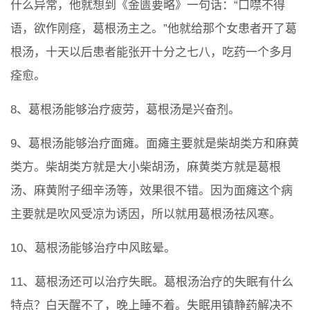
什么异常，他就想到《金匮要略》一句话：“口噤不得
语，欲作刚痉，葛根汤主之。”他就给那个女患者开了葛
根汤，十天以后患者能张开十分之七八，吃药一个多月
痊愈。
8、葛根汤能够治疗疲劳，葛根汤是兴奋剂。
9、葛根汤能够治疗面瘫。面瘫主要就是柴胡类方和麻黄
类方。柴胡类方就是大小柴胡汤，麻黄类方就是葛根
汤、麻黄附子细辛汤等，效果很不错。因为面瘫这个病
主要就是吹风受凉为诱因，所以就用葛根汤祛风寒。
10、葛根汤能够治疗中风眩晕。
11、葛根汤还可以治疗失眠。葛根汤治疗的失眠有什么
特点？白天醒不了，晚上睡不着。失眠用镇静药解决不