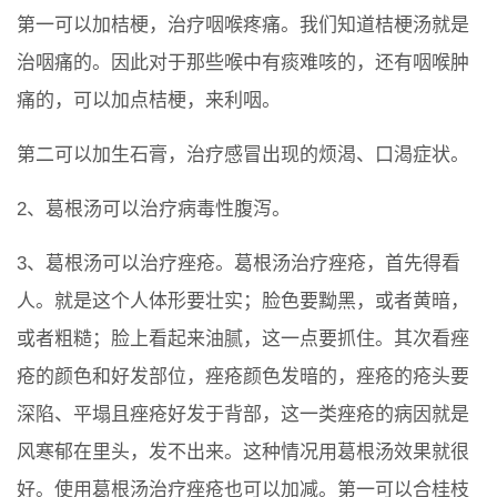
第一可以加桔梗，治疗咽喉疼痛。我们知道桔梗汤就是
治咽痛的。因此对于那些喉中有痰难咳的，还有咽喉肿
痛的，可以加点桔梗，来利咽。
第二可以加生石膏，治疗感冒出现的烦渴、口渴症状。
2、葛根汤可以治疗病毒性腹泻。
3、葛根汤可以治疗痤疮。葛根汤治疗痤疮，首先得看
人。就是这个人体形要壮实；脸色要黝黑，或者黄暗，
或者粗糙；脸上看起来油腻，这一点要抓住。其次看痤
疮的颜色和好发部位，痤疮颜色发暗的，痤疮的疮头要
深陷、平塌且痤疮好发于背部，这一类痤疮的病因就是
风寒郁在里头，发不出来。这种情况用葛根汤效果就很
好。使用葛根汤治疗痤疮也可以加减。第一可以合桂枝