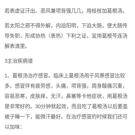
若表虚证汗出、恶风兼项背强几几，用桂枝加葛根汤。
若太阳之邪不得外解，内迫阳明，下迫大肠，使大肠传
导失职，形成协热（表热）下利之证，宜用葛根芩连汤
解表清里。
3主治疾病谱
1、葛根汤治疗感冒。临床上葛根汤用于风寒感冒比较
多。感冒伴有疲劳感，头痛，项背强，周身酸痛沉重，
容易恶寒，皮肤痒，无汗，鼻塞等卡他症状，用葛根汤
是非常好的。30分钟就起效，而且吃了葛根汤以后要盖
被子睡一下，能微汗最好。在治疗感冒的时候我们还可
以加味：