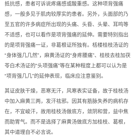
抵抗感，患者可诉说疼痛感或酸重感。这种项背强痛
感，一般多见于肌肉较厚实的患者。另外，头面部的乃
至五官的许多病症所出现的头痛、头昏、头晕、耳鸣等
不适感，也可以看作是项背强痛的延伸。需要特别指出
的是项背强痛一证，非葛根证所独有。栝楼桂枝汤证的
“身体强几几然”，麻黄汤证的“身疼腰痛”、桂枝去桂加茯
苓白术汤证的“头项强痛”等在某种程度上都可以认为是
“项背强几几”的延伸表现，临床应注意鉴别。
其证皮肤干燥，恶寒无汗，风寒表实证备，故于桂枝汤
中加入麻黄三两，发汗祛邪。因其有筋脉失养的病机存
在，不宜峻汗，故用桂枝汤做底方，敛阴和营，益中焦
而助胃气。而不是选择了麻黄汤做底方加桂枝、葛根，
其中道理自不必言说。