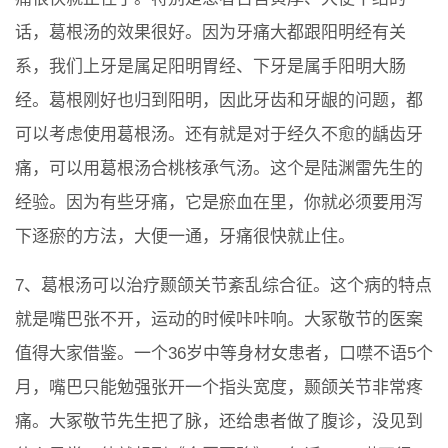
话，葛根汤的效果很好。因为牙痛大都跟阳明经有关
系，我们上牙是属足阳明胃经、下牙是属手阳明大肠
经。葛根刚好也归到阳明，因此牙齿和牙龈的问题，都
可以考虑使用葛根汤。还有就是对于经久不愈的龋齿牙
痛，可以用葛根汤合桃核承气汤。这个是陆渊雷先生的
经验。因为有些牙痛，它是瘀血在里，你就必须要用泻
下逐瘀的方法，大便一通，牙痛很快就止住。
7、葛根汤可以治疗颞颌关节紊乱综合征。这个病的特点
就是嘴巴张不开，运动的时候咔咔响。大冢敬节的医案
值得大家借鉴。一个36岁中等身材女患者，口噤不语5个
月，嘴巴只能勉强张开一个指头宽度，颞颌关节非常疼
痛。大冢敬节先生把了脉，还给患者做了腹诊，没见到