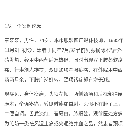
1从一个案例说起
章某某，男性，74岁，本市服装四厂退休技师，1985年
11月9日初诊。患者于同年7月底行“前列腺摘除术”后外
感发热，经用中西药后寒热退，同时出现双下肢萎软痠
痛，行走须人搀扶，双侧颈项牵强疼痛，在外院用中西
药两月余，下肢症渐好转，颈项诸症却有增无减。
现症见：身体瘦癯，头项左倾，两侧颈项和后枕部僵硬
麻木，牵强疼痛，转侧时疼痛益剧，头似不在脖子上，
二便自调。舌质淡红，苔薄白，脉细弦。观前医处方多
为羌防一类祛风湿止痛或夹通络养血之品，然患者颈项