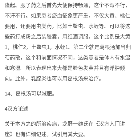
隆起。服了药之后首先大便保持畅通，这个不泻不行，
不汗不行。如果患者瘀血征象更严重，不仅大黄、桃仁
要用，还要用虫类药，比如土鳖虫、水蛭等。可以将这
些药打成粉之后装胶囊，用红酒调服。这个比例是大黄
1，桃仁2，土鳖虫1，水蛭1。第二个就是葛根汤加当归
芍药散，这个和前面情况不同，这类患者是体内有水湿
和寒湿。所以表现出来大都是脸色发黄并且有浮肿倾
向。此外，乳腺炎也可以用葛根汤来治疗。
14、葛根汤可以减肥。
4汉方论述
关于本方之的所治疾病，龙野一雄氏在《汉方入门讲
座》也有详细记述。试引用其大要。