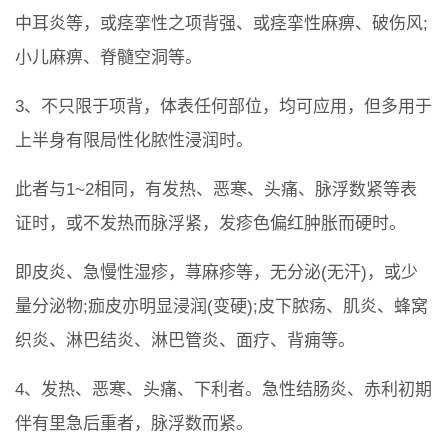
中耳炎等，或痉挛性之项背强、或痉挛性麻痹、破伤风;
小儿麻痹、脊髓空洞等。
3、不只限于项背，体表任何部位，均可应用，但多用于
上半身有限局性化脓性浸润时。
此者与1~2相同，有发热、恶寒、头痛、脉浮数紧等表
证时，或不发热而脉浮紧，发疹色偏红肿胀而硬时。
即皮炎、急慢性湿疹，荨麻疹等，无分泌(无汗)，或少
量分泌物;痂皮亦明显浸润(变硬);皮下脓疡、肌炎、蜂窝
织炎、淋巴结炎、淋巴管炎、面疗、背痈等。
4、发热、恶寒、头痛、下利者。急性结肠炎、赤利初期
伴有里急后重者，脉浮数而紧。