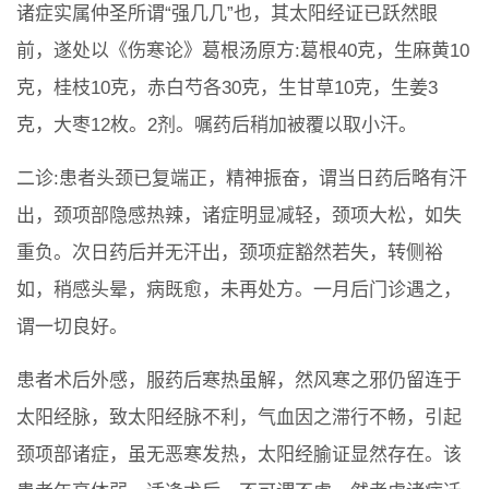
诸症实属仲圣所谓“强几几”也，其太阳经证已跃然眼
前，遂处以《伤寒论》葛根汤原方:葛根40克，生麻黄10
克，桂枝10克，赤白芍各30克，生甘草10克，生姜3
克，大枣12枚。2剂。嘱药后稍加被覆以取小汗。
二诊:患者头颈已复端正，精神振奋，谓当日药后略有汗
出，颈项部隐感热辣，诸症明显减轻，颈项大松，如失
重负。次日药后并无汗出，颈项症豁然若失，转侧裕
如，稍感头晕，病既愈，未再处方。一月后门诊遇之，
谓一切良好。
患者术后外感，服药后寒热虽解，然风寒之邪仍留连于
太阳经脉，致太阳经脉不利，气血因之滞行不畅，引起
颈项部诸症，虽无恶寒发热，太阳经腧证显然存在。该