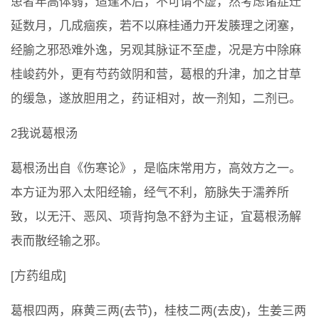
患者年高体弱，适逢术后，不可谓不虚，然考虑诸症迁
延数月，几成痼疾，若不以麻桂通力开发腠理之闭塞，
经腧之邪恐难外逸，另观其脉证不至虚，况是方中除麻
桂峻药外，更有芍药敛阴和营，葛根的升津，加之甘草
的缓急，遂放胆用之，药证相对，故一剂知，二剂已。
2我说葛根汤
葛根汤出自《伤寒论》，是临床常用方，高效方之一。
本方证为邪入太阳经输，经气不利，筋脉失于濡养所
致，以无汗、恶风、项背拘急不舒为主证，宜葛根汤解
表而散经输之邪。
[方药组成]
葛根四两，麻黄三两(去节)，桂枝二两(去皮)，生姜三两