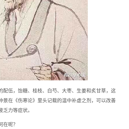
的配伍，饴糖、桂枝、白芍、大枣、生姜和炙甘草，这
仲景在《伤寒论》里头记载的温中补虚之剂，可以改善
疲乏力等症状。
何在呢？