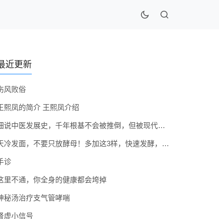
最近更新
伤风败俗
王熙凤的简介 王熙凤介绍
细说中医发展史，千年根基不会被推倒，但被现代医疗模式堵住出路
天冷发面，不要只放酵母！多加这3样，快速发酵，蓬松香软弹性十足
手诊
这里不通，你全身的健康都会垮掉
神秘汤治疗支气管哮喘
肾虚小信号