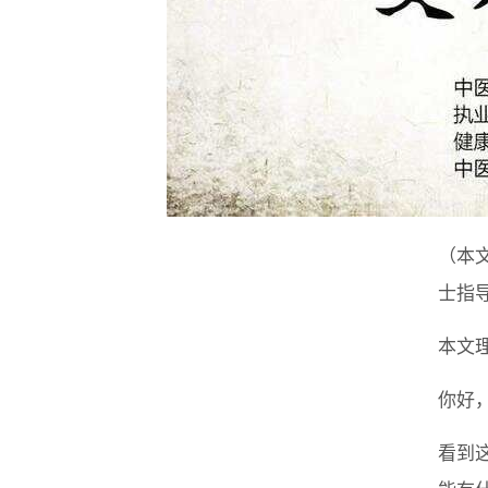
（本
士指
本文
你好
看到