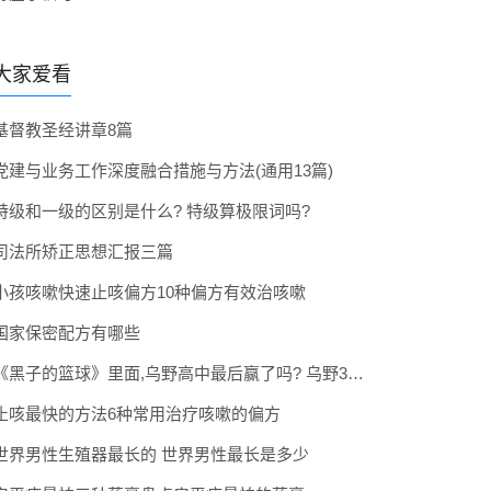
大家爱看
基督教圣经讲章8篇
党建与业务工作深度融合措施与方法(通用13篇)
特级和一级的区别是什么? 特级算极限词吗?
司法所矫正思想汇报三篇
小孩咳嗽快速止咳偏方10种偏方有效治咳嗽
国家保密配方有哪些
《黑子的篮球》里面,乌野高中最后赢了吗? 乌野3年拿到全国冠军了吗
止咳最快的方法6种常用治疗咳嗽的偏方
世界男性生殖器最长的 世界男性最长是多少