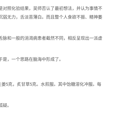
是对照化验结果，吴师否认了最初想法，并认为事情不
沉弱无力，舌淡苔薄白。而且整个人食欲不振、精神萎
舌脉和一般的消渴病患者截然不同，相反呈现出一派虚
于是，一个思路在脑海中形成了。
，生姜5克，炙甘草5克。水煎服。其中饴糖溶化冲服。每
狐疑。