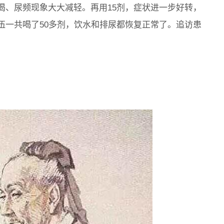
渴、尿频现象大大减轻。再用15剂，症状进一步好转，
伍一共喝了50多剂，饮水和排尿都恢复正常了。追访患