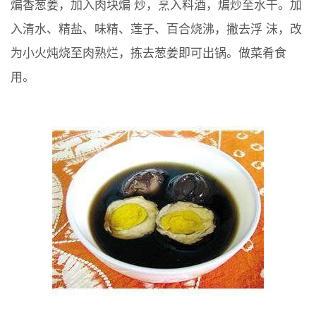
煸香葱姜，加入肉块煸 炒，烹入料酒，煸炒至水干。加
入清水、精盐、味精、莲子、百合烧沸，撇去浮 沫，改
为小火炖烧至肉熟烂，拣去葱姜即可出锅。做菜肴食
用。