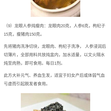
（9）龙眼人参炖瘦肉：龙眼肉20克，人参6克，枸杞子
15克，瘦猪肉150克。
先将猪肉冼净切块，龙眼肉、枸杞子洗净， 人参浸润后
切薄片，全部用料共放炖盅内，加水适量，以文火隔水
炖至肉熟，即可食用。每日1剂。
此方大补元气、养血生发，适宜于妇女产后或体弱气血
亏虚而引起脱发者食用。