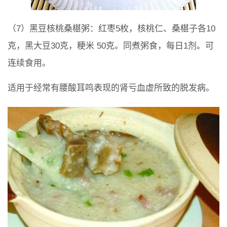
（7）黑豆核桃桑椹粥：红枣5枚，核桃仁、桑椹子各10
克，黑大豆30克，粳米 50克。同煮粥食，每日1剂。可
连续食用。
适用于经常有腰酸耳鸣表现的肾亏血虚所致的脱发病。