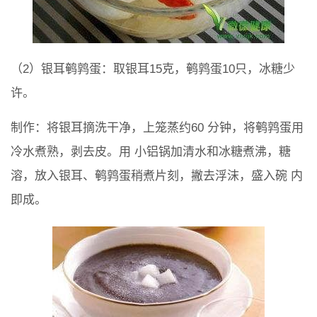
（2）银耳鹌鹑蛋：取银耳15克，鹌鹑蛋10只，冰糖少
许。
制作：将银耳摘洗干净，上笼蒸约60 分钟，将鹌鹑蛋用
冷水煮熟，剥去皮。用 小铝锅加清水和冰糖煮沸，糖
溶，放入银耳、鹌鹑蛋稍煮片刻，撇去浮沫，盛入碗 内
即成。