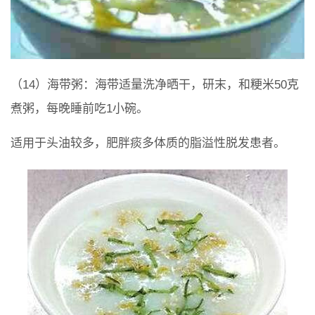
（14）海带粥：海带适量洗净晒干，研末，和粳米50克
煮粥，每晚睡前吃1小碗。
适用于头油较多，肥胖痰多体质的脂溢性脱发患者。