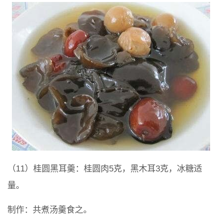
（11）桂圆黑耳羹：桂圆肉5克，黑木耳3克，冰糖适
量。
制作：共煮汤羹食之。