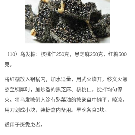
（10）乌发糖：核桃仁250克，黑芝麻250克，红糖500
克。
将红糖放入铝锅内，加水适量，用武火烧开，移文火煎
熬至稠厚时，加炒香的黑芝麻、核桃仁，搅拌均匀停
火。将乌发糖倒入涂有熟菜油的搪瓷盘中摊平，晾凉，
用刀划成小块，装糖盒内备用。早晚各食3块。
适用于斑秃患者。