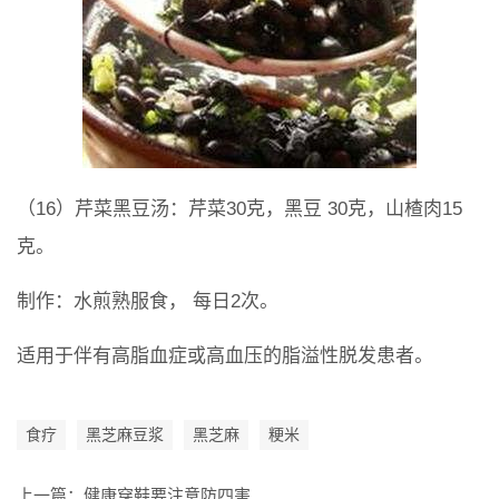
（16）芹菜黑豆汤：芹菜30克，黑豆 30克，山楂肉15
克。
制作：水煎熟服食， 每日2次。
适用于伴有高脂血症或高血压的脂溢性脱发患者。
食疗
黑芝麻豆浆
黑芝麻
粳米
上一篇：
健康穿鞋要注意防四害