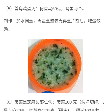
（5）首乌鸡蛋汤：何首乌60克，鸡蛋两个。
制作：加水同煮，鸡蛋煮熟去壳再煮片刻后，吃蛋饮
汤。
（6）菠菜黑芝麻酸枣仁粥：菠菜100 克（洗净切碎），
黑芝麻20克，炒酸枣仁15克（研末），粳米100克共