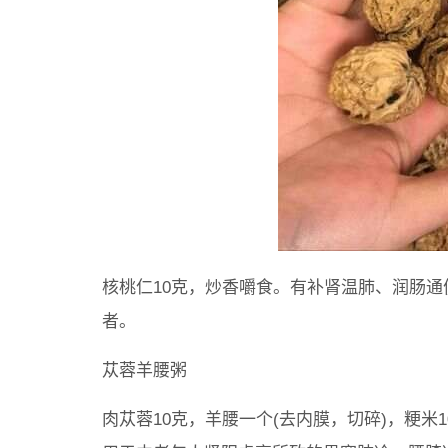
核桃仁10克，炒香嚼食。有补肾温肺、润肠
者。
苁蓉羊腰粥
肉苁蓉10克，羊腰一个(去内膜，切碎)，粳米