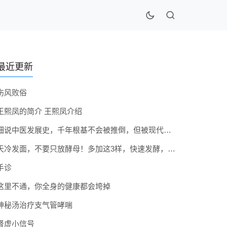
最近更新
伤风败俗
王熙凤的简介 王熙凤介绍
细说中医发展史，千年根基不会被推倒，但被现代医疗模式堵住出路
天冷发面，不要只放酵母！多加这3样，快速发酵，蓬松香软弹性十足
手诊
这里不通，你全身的健康都会垮掉
神秘汤治疗支气管哮喘
肾虚小信号