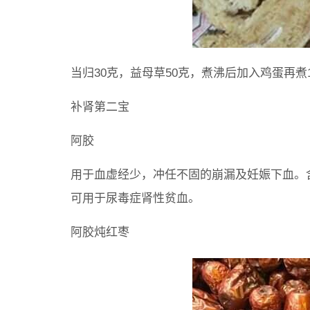
当归30克，益母草50克，煮沸后加入鸡蛋再煮
补肾第二宝
阿胶
用于血虚经少，冲任不固的崩漏及妊娠下血。
可用于尿毒症肾性贫血。
阿胶炖红枣