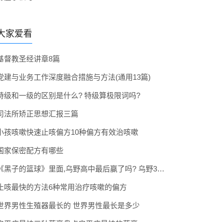
大家爱看
基督教圣经讲章8篇
党建与业务工作深度融合措施与方法(通用13篇)
特级和一级的区别是什么? 特级算极限词吗?
司法所矫正思想汇报三篇
小孩咳嗽快速止咳偏方10种偏方有效治咳嗽
国家保密配方有哪些
《黑子的篮球》里面,乌野高中最后赢了吗? 乌野3年拿到全国冠军了吗
止咳最快的方法6种常用治疗咳嗽的偏方
世界男性生殖器最长的 世界男性最长是多少