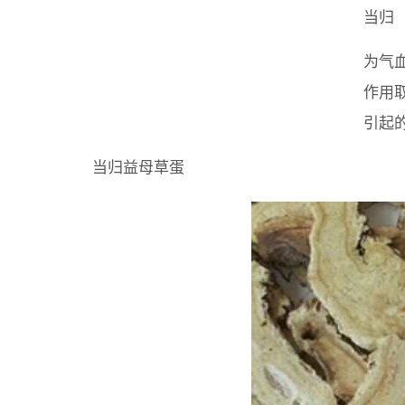
当归
为气
作用
引起
当归益母草蛋