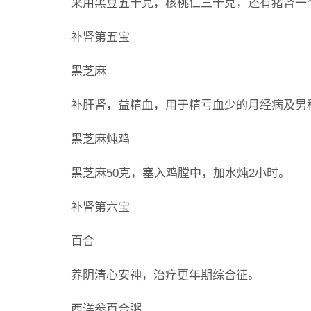
采用黑豆五十克，核桃仁三十克，还有猪肾一
补肾第五宝
黑芝麻
补肝肾，益精血，用于精亏血少的月经病及男
黑芝麻炖鸡
黑芝麻50克，塞入鸡膛中，加水炖2小时。
补肾第六宝
百合
养阴清心安神，治疗更年期综合征。
西洋参百合粥