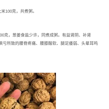
大米100克，共煮粥。
100克，葱姜食盐少许，同煮成粥。有益肾阴、补肾
俱亏所致的腰脊疼痛、腰膝酸软、腿足痿弱、头晕耳鸣