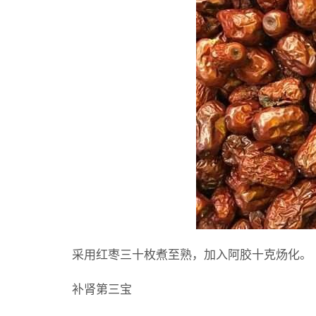
采用红枣三十枚煮至熟，加入阿胶十克炀化。
补肾第三宝