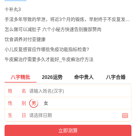
十补丸3
手淫多年导致的早泄，将近3个月的锻炼，早射终于不反复发作了。
怎么做可以减肚子 六个小秘方快速告别腹部赘肉
饮食调养对付亚健康
小儿反复感冒应作哪些免疫功能指标检查?
牛皮廨治疗需要多久才能好_牛皮癣治疗方法
八字精批
2026运势
命中贵人
八字合婚
姓 名
性 别
男
女
生 日