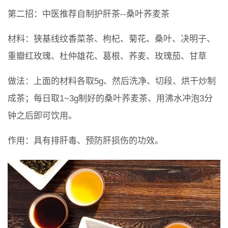
第二招：中医推荐自制护肝茶--桑叶荞麦茶
材料：狭基线纹香菜茶、枸杞、菊花、桑叶、决明子、
重瓣红玫瑰、杜仲雄花、葛根、荞麦、玫瑰茄、甘草
做法：上面的材料各取5g、然后洗净、切段、烘干炒制
成茶；每日取1~3g制好的桑叶荞麦茶、用沸水冲泡3分
钟之后即可饮用。
作用：具有排肝毒、预防肝损伤的功效。