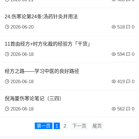
24.伤寒论第24条:汤药针灸并用法
2026-06-20
518
0
11首由经方+时方化裁的经验方「干货」
2026-06-18
594
0
经方之路——学习中医的良好路径
2026-06-18
419
0
倪海厦伤寒论笔记（三四）
2026-06-18
562
0
第一页
1
2
下一页
尾页