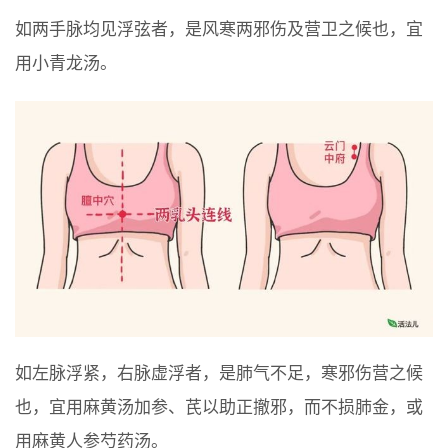
如两手脉均见浮弦者，是风寒两邪伤及营卫之候也，宜
用小青龙汤。
如左脉浮紧，右脉虚浮者，是肺气不足，寒邪伤营之候
也，宜用麻黄汤加参、芪以助正撤邪，而不损肺金，或
用麻黄人参芍药汤。