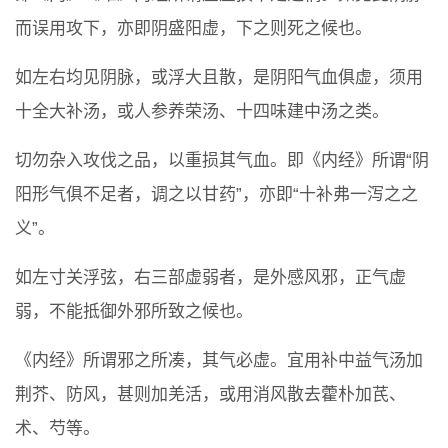
而误用攻下，亦即阴盛阳虚，下之则死之候也。
如左右均见阴脉，或浮大且散，是阴阳气血俱虚，须用
十全大补汤，或人参养荣汤、十四味建中汤之类。
切勿杂入攻伐之品，以重损其气血。即《内经》所谓“阴
阳形气俱不足者，调之以甘药”，亦即“十补弗一泻之之
义”。
如左寸关浮弦，右三部虚弱者，是外感风邪，正气虚
弱，不能抵御外邪所致之候也。
《内经》所谓邪之所凑，其气必虚。宜用补中益气汤加
荆芥、防风，甚则加羌活，或用消风散去藿朴加芪、
术、芍等。