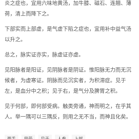
炎之症也，宜用六味地黄汤，加牛膝、磁石、连翘、薄
荷，清上而降下之。
下部实而上部虚，是气虚下陷之症也，宜用补中益气汤
以升之。
总之，脉实证亦实，脉虚证亦虚。
见阳脉者是阳证，见阴脉者是阴证。惟阳脉无力而无沉
候者，为虚寒证。阴脉而见沉实者，为积滞症。见于
左，是血分中之积；见于右，是气分及脾胃之积。
见于何部，即何部受病。触类旁通，神而明之，在乎其
人。举一隅可以三隅反，则用之无不当，而神且化矣。
两手
用药
见于
人参
上部