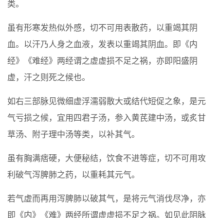
类。
虽有形寒发热似外感，切不可用表散药，以重竭其阴
血。以汗乃人身之血液，发表以重竭其阴血。即《内
经》《难经》两经谓之虚虚损不足之祸，亦即阳盛阴
虚，汗之则死之候也。
如右三部脉见微细虚浮濡弱散大或结代短促之象，是元
气亏损之候，宜用四君子汤，参入黄芪建中汤，或炙甘
草汤、附子理中汤等类，以补其气。
虽有胸满痞硬，大便秘结，饮食不进等症，切不可用攻
利破气泻脾肺之药，以重耗其元气。
若气虚而再用泻脾肺以破其气，是将元气消伐尽净，亦
即《内》《难》两经所谓虚虚损不足之祸。如见此阴脉