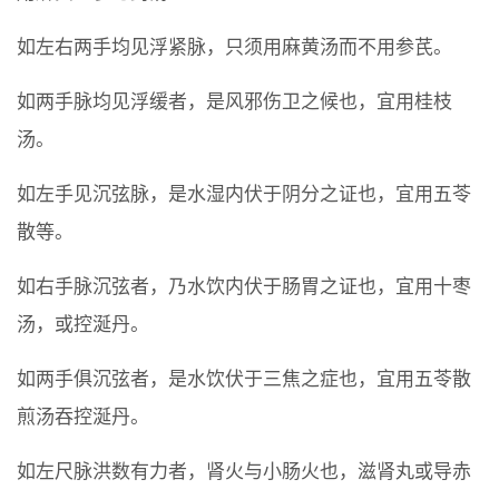
如左右两手均见浮紧脉，只须用麻黄汤而不用参芪。
如两手脉均见浮缓者，是风邪伤卫之候也，宜用桂枝
汤。
如左手见沉弦脉，是水湿内伏于阴分之证也，宜用五苓
散等。
如右手脉沉弦者，乃水饮内伏于肠胃之证也，宜用十枣
汤，或控涎丹。
如两手俱沉弦者，是水饮伏于三焦之症也，宜用五苓散
煎汤吞控涎丹。
如左尺脉洪数有力者，肾火与小肠火也，滋肾丸或导赤