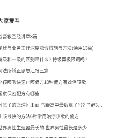
大家爱看
基督教圣经讲章8篇
党建与业务工作深度融合措施与方法(通用13篇)
特级和一级的区别是什么? 特级算极限词吗?
司法所矫正思想汇报三篇
小孩咳嗽快速止咳偏方10种偏方有效治咳嗽
国家保密配方有哪些
《黑子的篮球》里面,乌野高中最后赢了吗? 乌野3年拿到全国冠军了吗
止咳最快的方法6种常用治疗咳嗽的偏方
世界男性生殖器最长的 世界男性最长是多少