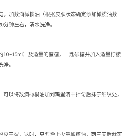
均匀，加数滴橄榄油（根据皮肤状态确定添加橄榄油数
20分钟左右，清水洗净。
10~15ml）及适量的蜜糖，一匙砂糖并加入适量柠檬
洗净。
，可以将数滴橄榄油加到鸡蛋清中拌匀后抹于细纹处，
脱皮干裂，这时，只要涂上少量橄榄油，两三天后就可