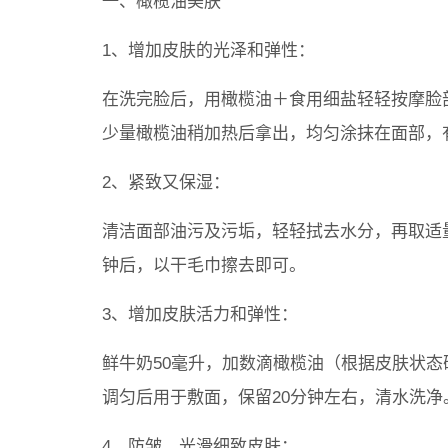
一、橄榄油美肤
1、增加皮肤的光泽和弹性：
在洗完脸后，用橄榄油＋食用细盐轻轻按摩脸
少量橄榄油稍加热后拿出，均匀涂抹在面部，
2、紧致又保湿：
清洁面部油污及污垢，轻轻拭去水分，再取适
钟后，以干毛巾擦去即可。
3、增加皮肤活力和弹性：
鲜牛奶50毫升，加数滴橄榄油（根据皮肤状
调匀后用于敷面，保留20分钟左右，清水洗净
4、防皱、光滑细致皮肤：