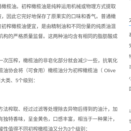
通橄榄油。初榨橄榄油是纯粹运用机械或物理方式提取
液，因此它完好地保存了原果实的口味和香气。普通橄
较初榨橄榄油便宜，是由精制油和不同份量的纯质油混
机构的严格质量监督。这两种油均含有相同的脂肪酸成
一次压榨，橄榄油的非皂化部分就会减少一些，抗氧化
油协会将（可食用）橄榄油分为初榨橄榄油（ Olive
il）两大类、5个级别：
方法榨取、经过过滤等处理除去异物后得到的油汁，加
有独特香味，呈金黄色，口感丰富，相当于一种果汁，
酸性值得不同初榨橄榄油又分为3个级别：