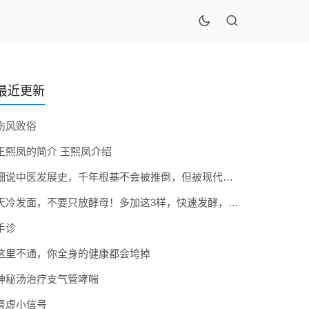
最近更新
伤风败俗
王熙凤的简介 王熙凤介绍
细说中医发展史，千年根基不会被推倒，但被现代医疗模式堵住出路
天冷发面，不要只放酵母！多加这3样，快速发酵，蓬松香软弹性十足
手诊
这里不通，你全身的健康都会垮掉
神秘汤治疗支气管哮喘
肾虚小信号