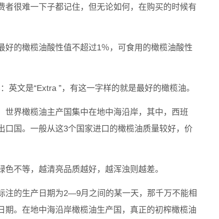
费者很难一下子都记住，但无论如何，在购买的时候有
最好的橄榄油酸性值不超过1％，可食用的橄榄油酸性
：英文是“Extra ”，有这一字样的就是最好的橄榄油。
。世界橄榄油主产国集中在地中海沿岸，其中，西班
出口国。一般从这3个国家进口的橄榄油质量较好，价
绿色不等，越清亮品质越好，越浑浊则越差。
标注的生产日期为2—9月之间的某一天，那千万不能相
日期。在地中海沿岸橄榄油生产国，真正的初榨橄榄油