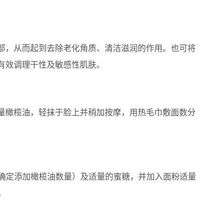
部，从而起到去除老化角质、清洁滋润的作用。也可将
有效调理干性及敏感性肌肤。
量橄榄油，轻抹于脸上并稍加按摩，用热毛巾敷面数分
态确定添加橄榄油数量）及适量的蜜糖，并加入面粉适量
。