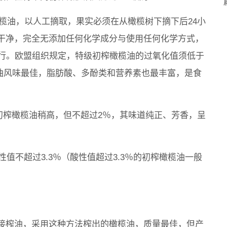
的橄榄油，以人工摘取，果实必须在从橄榄树下摘下后24小
干净，完全无添加任何化学成分与使用任何化学方式，
进行。欧盟组织规定，特级初榨橄榄油的过氧化值须低于
橄榄油风味最佳，脂肪酸、多酚类和营养素也最丰富，是食
级初榨橄榄油稍高，但不超过2％，其味道纯正、芳香，呈
性值不超过3.3％（酸性值超过3.3％的初榨橄榄油一般
接榨油，采用这种方法榨出的橄榄油，质量最佳，但产