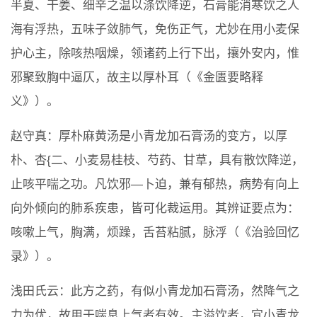
半夏、干姜、细辛之温以涤饮降逆，石膏能消寒饮之人
海有浮热，五味子敛肺气，免伤正气，尤妙在用小麦保
护心主，除咳热咽燥，领诸药上行下出，攘外安内，惟
邪聚致胸中逼仄，故主以厚朴耳（《金匮要略释
义》）。
赵守真：厚朴麻黄汤是小青龙加石膏汤的变方，以厚
朴、杏{二、小麦易桂枝、芍药、甘草，具有散饮降逆，
止咳平喘之功。凡饮邪—卜迫，兼有郁热，病势有向上
向外倾向的肺系疾患，皆可化裁运用。其辨证要点为：
咳嗽上气，胸满，烦躁，舌苔粘腻，脉浮（《治验回忆
录》）。
浅田氏云：此方之药，有似小青龙加石膏汤，然降气之
力为优，故用于喘息上气者有效。主溢饮者，宜小青龙