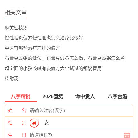
相关文章
麻黄桂枝汤
慢性咽炎偏方慢性咽炎怎么治疗比较好
中医有哪些治疗乙肝的偏方
石膏豆豉粥的做法，石膏豆豉粥怎么做，石膏豆豉粥怎么煮
超全面的小孩咳嗽有痰偏方大全试过的都说管用！
桂附汤
八字精批
2026运势
命中贵人
八字合婚
姓 名
性 别
男
女
生 日