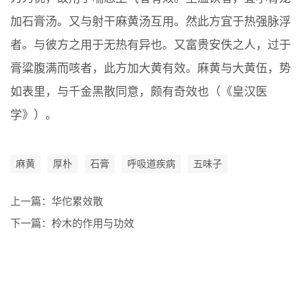
加石膏汤。又与射干麻黄汤互用。然此方宜于热强脉浮
者。与彼方之用于无热有异也。又富贵安佚之人，过于
膏粱腹满而咳者，此方加大黄有效。麻黄与大黄伍，势
如表里，与千金黑散同意，颇有奇效也（《皇汉医
学》）。
麻黄
厚朴
石膏
呼吸道疾病
五味子
上一篇：
华佗累效散
下一篇：
柃木的作用与功效