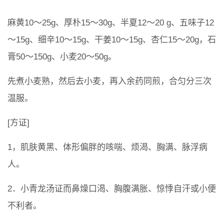
麻黄10～25g、厚朴15～30g、半夏12～20 g、五味子12
～15g、细辛10～15g、干姜10～15g、杏仁15～20g，石
膏50～150g、小麦20～50g。
先煮小麦熟，然后去小麦，再入余药同煎，合匀分三次
温服。
[方证]
1，肌肤黄黑、体形偏胖的咳喘、烦渴、胸满、脉浮病
人。
2．小青龙汤证而鼻燥口渴、胸腹满胀、惊悸自汗或小便
不利者。