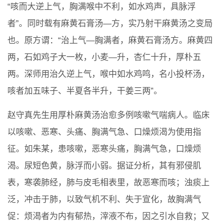
“咳而大逆上气，胸满喉中不利，如水鸡声，具脉浮
者”。同时载有麻黄石膏汤—方，实乃射干麻黄汤之变局
也。原方谓：“治上气—胸满者，麻黄石膏汤方。麻黄四
两，石如鸡子大一枚，小麦—升，杏仁十升，厚朴五
两。深师用治久逆上气，喉中如水鸡鸣，名小投杯汤，
咳者加五味子、半夏各半升，干姜三两”。
赵守真先生用厚朴麻黄汤治愈多例咳嗽气喘病人。临床
以咳嗽、恶寒、头痛、胸满气急、口燥烦渴为使用指
征。如朱某，患咳嗽，恶寒头痛，胸满气急，口燥烦
渴。尿短色黄，脉浮而小弱。据证分析，其有邪侵肌
表，寒袭肺经，肺与皮毛相表里，故恶寒而咳；浊痰上
泛，冲击于肺，以致气机不利、失于宣化，故胸满气
促：烦渴者为内有郁热，滓液不布，因之引水自救；又