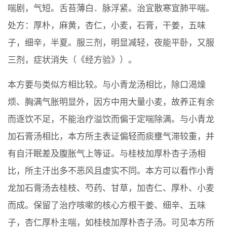
喘剧，气短。舌苔薄白．脉浮紧。治宜散寒宣肺平喘。
处方：厚朴，麻黄，杏仁，小麦，石膏，干姜，五味
子，细辛，半夏。服三剂，明显减轻，夜能平卧，又服
三剂，症状消失（《经方验》）。
本方要与类似方相比较。与小青龙汤相比，除口渴燥
烦、胸满气胀明显外，因方中用大量小麦，故养正有余
而逐饮不足，不能治疗溢饮而偏于定喘除满。与小青龙
加石膏汤相比，本方所主表证偏轻而痰壅气滞较重，并
有自汗眠差及腹胀气上等证。与桂枝加厚朴杏子汤相
比，所主汗出多不恶风且虚实不同。本方可以看作小青
龙加石膏汤去桂枝、芍药、甘草，加杏仁、厚朴、小麦
而成。保留了治疗咳嗽的核心方根干姜、细辛、五味
子，杏仁厚朴主喘，如桂枝加厚朴杏子汤。可见本方所