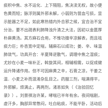
痰积中焦、水不运化．上下隔阻，焦决渎无权，故小便
色黄而短；脉浮则属外邪未解，小弱则为营血亏损，显
示脏器之不足，如此寒热错内外合邪之候，宜合治不宜
分治，要不出疏表利肺降浊升清之大法，因初以金匮厚
朴麻黄汤。其方麻石合用，不惟功擅辛凉解表，而且祛
痰力巨；朴杏宽中定喘，辅麻石以成功；姜、辛、味温
肺敛气，功具开合：半夏降逆散气，调理中焦之湿痰；
尤妙在小麦一味补正，斡旋其间，相辅相需，以促成健
运升降诸作用。但不可因麻黄之辛，石膏之凉，干姜之
温．小麦之补而混淆杂乱目之。药服三剂，喘满得平，
外邪解，烦满止，再两剂，渚恙如失（《治验回忆
录》）。刘景祺治许某，哮喘已半年有余。夜间喘剧，
虚汗多，胸部异常憋闷，吐白粘痰，不能平卧，活动后