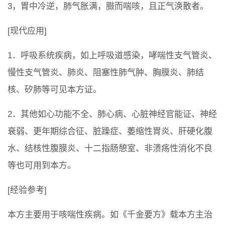
3，胃中冷逆，肺气胀满，臌而喘咳，且正气涣散者。
[现代应用]
1．呼吸系统疾病，如上呼吸道感染，哮喘性支气管炎、
慢性支气管炎、肺炎、阻塞性肺气肿、胸膜炎、肺结
核、矽肺等可见本方证。
2．其他如心功能不全、肺心病、心脏神经官能证、神经
衰弱、更年期综合征、脏躁症、萎缩性胃炎、肝硬化腹
水、结核性腹膜炎、十二指肠憩室、非溃疡性消化不良
等也可用到本方。
[经验参考]
本方主要用于咳喘性疾病。如《千金要方》载本方主治