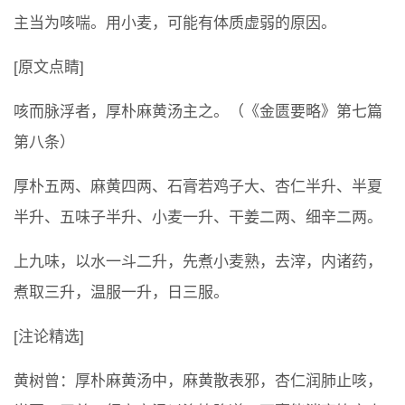
主当为咳喘。用小麦，可能有体质虚弱的原因。
[原文点睛]
咳而脉浮者，厚朴麻黄汤主之。（《金匮要略》第七篇
第八条）
厚朴五两、麻黄四两、石膏若鸡子大、杏仁半升、半夏
半升、五味子半升、小麦一升、干姜二两、细辛二两。
上九味，以水一斗二升，先煮小麦熟，去滓，内诸药，
煮取三升，温服一升，日三服。
[注论精选]
黄树曾：厚朴麻黄汤中，麻黄散表邪，杏仁润肺止咳，