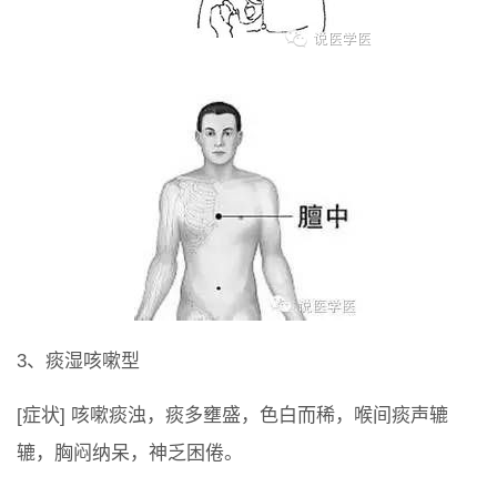
3、痰湿咳嗽型
[症状] 咳嗽痰浊，痰多壅盛，色白而稀，喉间痰声辘
辘，胸闷纳呆，神乏困倦。