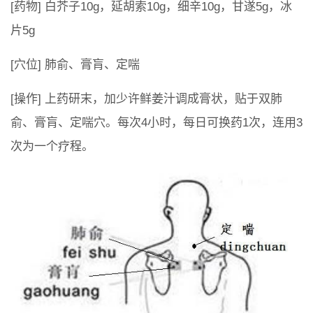
[药物] 白芥子10g，延胡索10g，细辛10g，甘遂5g，冰
片5g
[穴位] 肺俞、膏肓、定喘
[操作] 上药研末，加少许鲜姜汁调成膏状，贴于双肺
俞、膏肓、定喘穴。每次4小时，每日可换药1次，连用3
次为一个疗程。