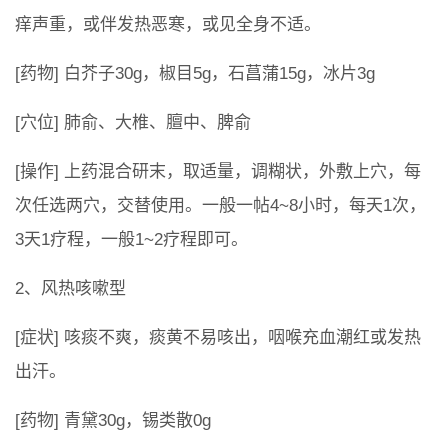
痒声重，或伴发热恶寒，或见全身不适。
[药物] 白芥子30g，椒目5g，石菖蒲15g，冰片3g
[穴位] 肺俞、大椎、膻中、脾俞
[操作] 上药混合研末，取适量，调糊状，外敷上穴，每
次任选两穴，交替使用。一般一帖4~8小时，每天1次，
3天1疗程，一般1~2疗程即可。
2、风热咳嗽型
[症状] 咳痰不爽，痰黄不易咳出，咽喉充血潮红或发热
出汗。
[药物] 青黛30g，锡类散0g