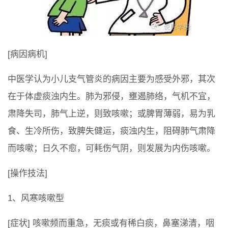
[病因病机]
中医学认为小儿支气管炎的病因主要为感受外邪，其次
在于体虚痰浊内生。肺为邪侵，壅遏肺络，气机不宜，
肃降失司，肺气上逆，则致咳嗽；或脾胃薄弱，易为乳
食、生冷所伤，致脾失健运，痰浊内生，阻碍肺气肃降
而咳嗽；日久不愈，可耗伤气阴，则发展为内伤咳嗽。
[操作技法]
1、风寒咳嗽型
[症状] 咳嗽频而重急，无痰或有稀白痰，鼻塞涕清，咽