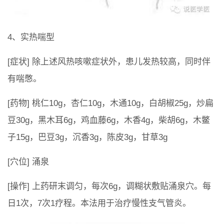
4、实热喘型
[症状] 除上述风热咳嗽症状外，患儿发热较高，同时伴
有喘憋。
[药物] 桃仁10g，杏仁10g，木通10g，白胡椒25g，炒扁
豆30g，黑木耳6g，鸡血藤6g，木香4g，柴胡6g，木鳖
子15g，巴豆3g，沉香3g，陈皮3g，甘草3g
[穴位] 涌泉
[操作] 上药研末调匀，每次6g，调糊状敷贴涌泉穴。每
日1次，7次1疗程。本法用于治疗慢性支气管炎。