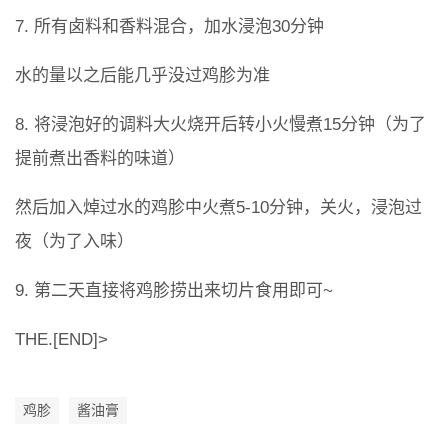
7. 所有卤料和香料混合，加水浸泡30分钟
水的量以之后能几乎没过鸡胗为准
8. 将浸泡好的调料大火烧开后转小火慢煮15分钟（为了
提前煮出香料的味道）
然后加入焯过水的鸡胗中火煮5-10分钟，关火，浸泡过
夜（为了入味）
9. 第二天直接将鸡胗捞出来切片食用即可~
THE.[END]>
鸡胗
酱油膏