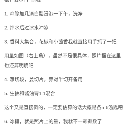
1. 鸡胗加几滴白醋浸泡一下午，洗净
2. 焯水后过冰水冲凉
3. 香料大集合，花椒和小茴香我就直接用手抓了一把
用量如图（右上角），虽然不是很具体，照片摆在这里
也还算明确吧
4. 葱切段，姜切片，蒜对半切开备用
5. 生抽和酱油膏1:1混合
这个又是直接倒的，一定要估算的话大概是各5-6汤匙吧
6. 冰糖，就是照片上的量，我就不一颗颗数了