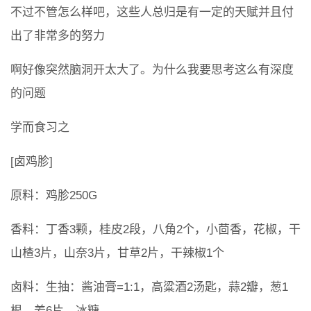
不过不管怎么样吧，这些人总归是有一定的天赋并且付
出了非常多的努力
啊好像突然脑洞开太大了。为什么我要思考这么有深度
的问题
学而食习之
[卤鸡胗]
原料：鸡胗250G
香料：丁香3颗，桂皮2段，八角2个，小茴香，花椒，干
山楂3片，山奈3片，甘草2片，干辣椒1个
卤料：生抽：酱油膏=1:1，高粱酒2汤匙，蒜2瓣，葱1
根，姜6片，冰糖