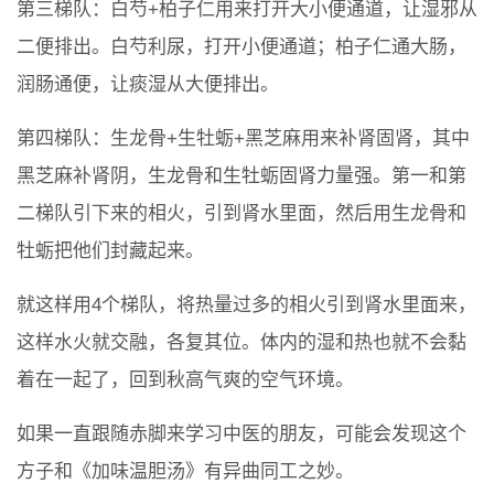
第三梯队：白芍+柏子仁用来打开大小便通道，让湿邪从
二便排出。白芍利尿，打开小便通道；柏子仁通大肠，
润肠通便，让痰湿从大便排出。
第四梯队：生龙骨+生牡蛎+黑芝麻用来补肾固肾，其中
黑芝麻补肾阴，生龙骨和生牡蛎固肾力量强。第一和第
二梯队引下来的相火，引到肾水里面，然后用生龙骨和
牡蛎把他们封藏起来。
就这样用4个梯队，将热量过多的相火引到肾水里面来，
这样水火就交融，各复其位。体内的湿和热也就不会黏
着在一起了，回到秋高气爽的空气环境。
如果一直跟随赤脚来学习中医的朋友，可能会发现这个
方子和《加味温胆汤》有异曲同工之妙。