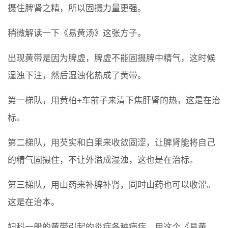
摄住脾肾之精，所以固摄力量更强。
稍微解读一下《易黄汤》这张方子。
出现黄带是因为脾虚，脾虚不能固摄脾中精气，这时候
湿浊下注，然后湿浊化热成了黄带。
第一梯队，用黄柏+车前子来清下焦肝肾的热，这是在治
标。
第二梯队，用芡实和白果来收敛固涩，让脾肾能将自己
的精气固摄住，不让外溢成湿浊，这也是在治标。
第三梯队，用山药来补脾补肾，同时山药也可以收涩。
这是在治本。
妇科一般的黄带引起的炎症各种病症，用这个《易黄