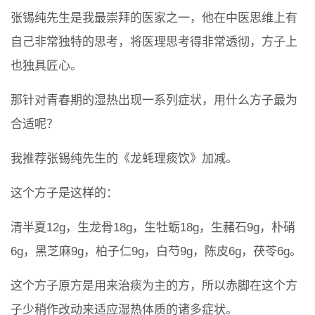
张锡纯先生是我最崇拜的医家之一，他在中医思维上有
自己非常独特的思考，将医理思考得非常透彻，方子上
也独具匠心。
那针对青春期的湿热出现一系列症状，用什么方子最为
合适呢？
我推荐张锡纯先生的《龙蚝理痰饮》加减。
这个方子是这样的：
清半夏12g，生龙骨18g，生牡蛎18g，生赭石9g，朴硝
6g，黑芝麻9g，柏子仁9g，白芍9g，陈皮6g，茯苓6g。
这个方子原方是用来治痰为主的方，所以赤脚在这个方
子少稍作改动来适应湿热体质的诸多症状。