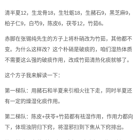
清半夏12，生龙骨18，生牡蛎18，生赭石9，黑芝麻9，
柏子仁9，白芍9，陈皮6，茯苓12，竹茹6。
赤脚在张锡纯先生的方子上将朴硝改为竹茹，其他都不
变。为什么这样改？这个朴硝是破痰的，咱们湿热体质
不需要这么强的破痰作用，改成竹茹清热化痰就够了。
这个方子我来解读一下：
第一梯队：用赭石和半夏来引相火往下走，同时半夏还
有一定的燥湿化痰作用。
第二梯队：陈皮+茯苓+竹茹都有祛湿作用，作用力都向
下，体现浊阴归下窍，将湿邪扫到下焦从下窍排出。