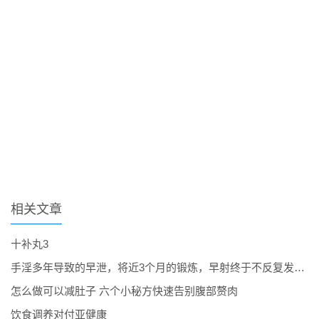
相关文章
十补丸3
手淫多年导致的早泄，将近3个月的锻炼，早射终于不反复发作了。
怎么做可以减肚子 六个小秘方快速告别腹部赘肉
饮食调养对付亚健康