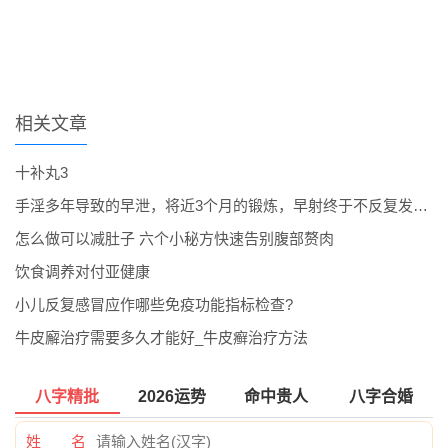
相关文章
十补丸3
手淫多年导致的早泄，将近3个月的锻炼，早射终于不反复发作了。
怎么做可以减肚子 六个小秘方快速告别腹部赘肉
饮食调养对付亚健康
小儿反复感冒应作哪些免疫功能指标检查?
牛皮廨治疗需要多久才能好_牛皮癣治疗方法
八字精批
2026运势
命中贵人
八字合婚
姓 名