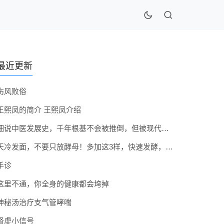
最近更新
伤风败俗
王熙凤的简介 王熙凤介绍
细说中医发展史，千年根基不会被推倒，但被现代医疗模式堵住出路
天冷发面，不要只放酵母！多加这3样，快速发酵，蓬松香软弹性十足
手诊
这里不通，你全身的健康都会垮掉
神秘汤治疗支气管哮喘
肾虚小信号