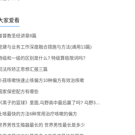
大家爱看
基督教圣经讲章8篇
党建与业务工作深度融合措施与方法(通用13篇)
特级和一级的区别是什么? 特级算极限词吗?
司法所矫正思想汇报三篇
小孩咳嗽快速止咳偏方10种偏方有效治咳嗽
国家保密配方有哪些
《黑子的篮球》里面,乌野高中最后赢了吗? 乌野3年拿到全国冠军了吗
止咳最快的方法6种常用治疗咳嗽的偏方
世界男性生殖器最长的 世界男性最长是多少