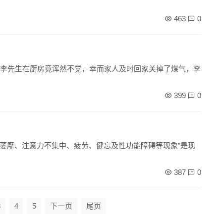
463
0
的李先生在厨房竟浑然不觉，幸而家人及时回家关掉了煤气，李
399
0
萎靡、注意力不集中、疲劳、健忘及性功能障碍等现象”是现
387
0
3
4
5
下一页
尾页