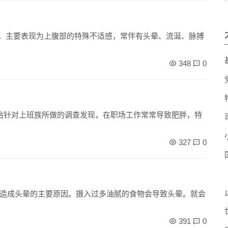
出现，主要表现为上腹部的特殊不适感，常伴有头晕、流涎、脉搏
348
0
网站针对上班族所做的调查发现，在职场工作常常导致肥胖，特
327
0
造成头晕的主要原因。摄入过多油腻的食物会导致头晕。就会
391
0