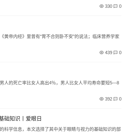
330
0
《黄帝内经》里曾有“胃不合则卧不安”的说法；临床营养学家
439
0
男人的死亡率比女人高出4％，男人比女人平均寿命要短5―8
392
0
基础知识丨爱眼日
的科学信息，本文选择了其中关于眼睛与视力的基础知识的部