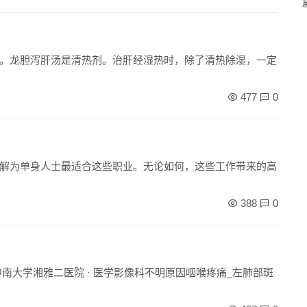
。龙胆泻肝汤是清热剂。治肝经湿热时，除了清热除湿，一定
477
0
解为单身人士最适合这些职业。无论如何，这些工作带来的高
388
0
 中南大学湘雅二医院 · 医学影像科不明原因咽喉疼痛_左肺部斑