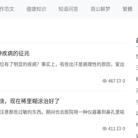
作范文
健康知识
知道问答
周公解梦
繁體
种疾病的征兆
位有了明显的疾病？事实上，有些出汗是病理性的原因，爱出
467
0
烧，现在稀里糊涂治好了
注意那些过敏的东西。期间也去医院用一种仪器塞到鼻孔里吸
411
0