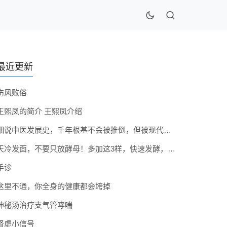
最近更新
伤风败俗
王熙凤的简介 王熙凤介绍
细说中医发展史，千年根基不会被推倒，但被现代医疗模式堵住出路
天冷发面，不要只放酵母！多加这3样，快速发酵，蓬松香软弹性十足
手诊
这里不通，你全身的健康都会垮掉
神秘汤治疗支气管哮喘
肾虚小信号