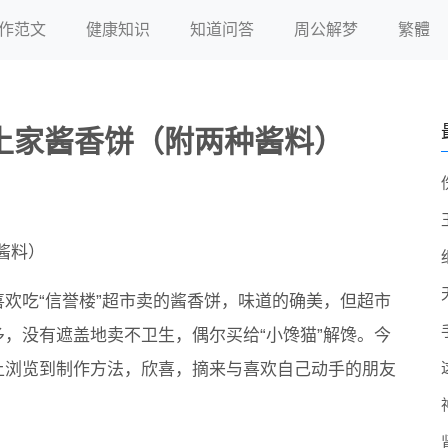
作范文
健康知识
知道问答
周公解梦
繁體
土家酱香饼（附两种酱料）
酱料）
喜欢吃“信誉楼”超市卖的酱香饼，味道的确美，但超市
多，没有遮盖地卖不卫生，偶尔买给“小馋猫”解馋。今
上浏览到制作方法，欣喜，摘来与喜欢自己动手的朋友
。