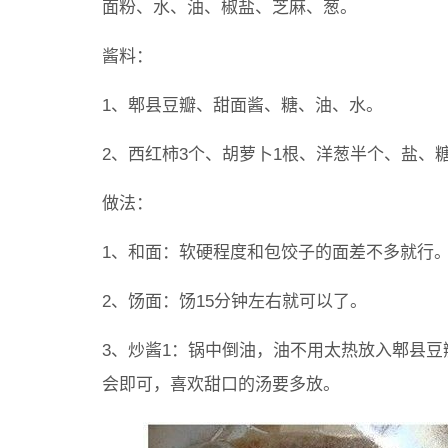
面粉、水、油、椒盐、芝麻、葱。
酱料：
1、郫县豆瓣、甜面酱、糖、油、水。
2、西红柿3个、胡萝卜1根、洋葱半个、盐、
做法：
1、和面：软硬程度和包饺子的面差不多就行
2、饧面：饧15分钟左右就可以了。
3、炒酱1：锅中倒油，油不用太热放入郫县
会即可，喜欢甜口的汤要多放。