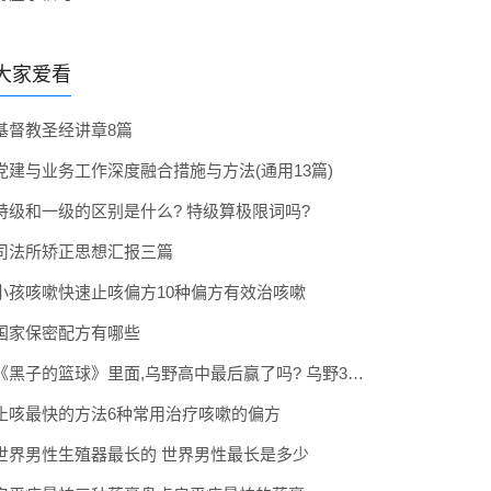
大家爱看
基督教圣经讲章8篇
党建与业务工作深度融合措施与方法(通用13篇)
特级和一级的区别是什么? 特级算极限词吗?
司法所矫正思想汇报三篇
小孩咳嗽快速止咳偏方10种偏方有效治咳嗽
国家保密配方有哪些
《黑子的篮球》里面,乌野高中最后赢了吗? 乌野3年拿到全国冠军了吗
止咳最快的方法6种常用治疗咳嗽的偏方
世界男性生殖器最长的 世界男性最长是多少