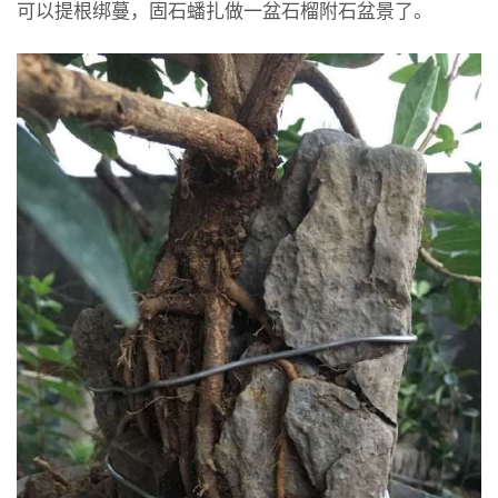
可以提根绑蔓，固石蟠扎做一盆石榴附石盆景了。