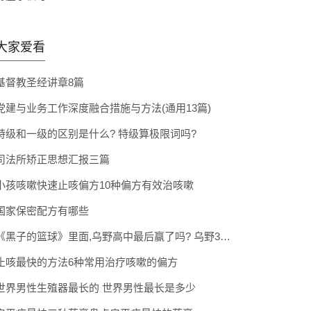
大家爱看
基督教圣经讲章8篇
党建与业务工作深度融合措施与方法(通用13篇)
特级和一级的区别是什么? 特级算极限词吗?
司法所矫正思想汇报三篇
小孩咳嗽快速止咳偏方10种偏方有效治咳嗽
国家保密配方有哪些
《黑子的篮球》里面,乌野高中最后赢了吗? 乌野3年拿到全国冠军了吗
止咳最快的方法6种常用治疗咳嗽的偏方
世界男性生殖器最长的 世界男性最长是多少