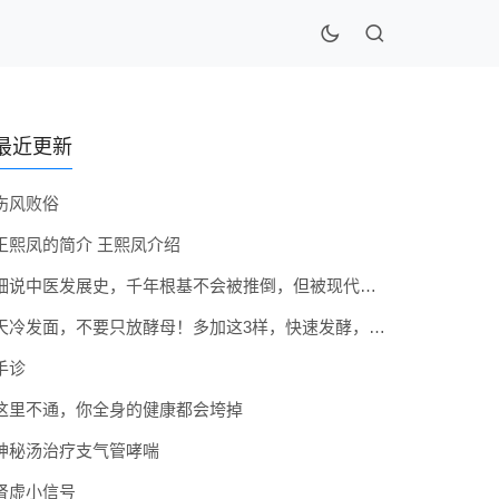
最近更新
伤风败俗
王熙凤的简介 王熙凤介绍
细说中医发展史，千年根基不会被推倒，但被现代医疗模式堵住出路
天冷发面，不要只放酵母！多加这3样，快速发酵，蓬松香软弹性十足
手诊
这里不通，你全身的健康都会垮掉
神秘汤治疗支气管哮喘
肾虚小信号